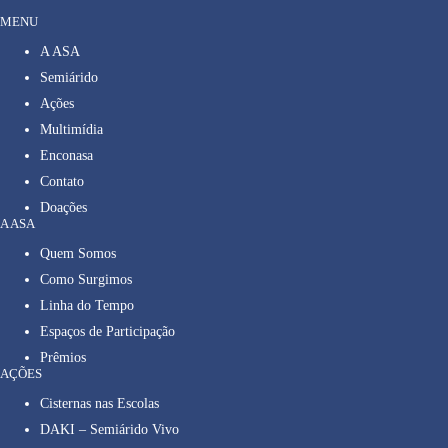
MENU
A ASA
Semiárido
Ações
Multimídia
Enconasa
Contato
Doações
A ASA
Quem Somos
Como Surgimos
Linha do Tempo
Espaços de Participação
Prêmios
AÇÕES
Cisternas nas Escolas
DAKI – Semiárido Vivo