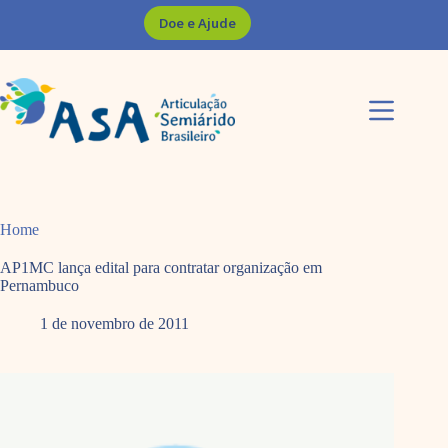
Pular
Doe e Ajude
para
o
conteúdo
Home
AP1MC lança edital para contratar organização em
Pernambuco
1 de novembro de 2011