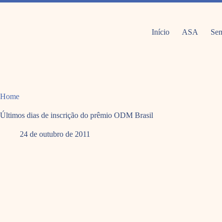
Pular
para
o
conteúdo
Início
ASA
Sem
Home
Últimos dias de inscrição do prêmio ODM Brasil
24 de outubro de 2011