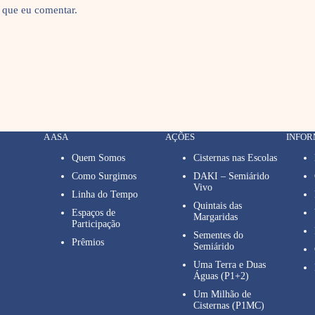
 que eu comentar.
A ASA
AÇÕES
INFO
Quem Somos
Cisternas nas Escolas
Como Surgimos
DAKI – Semiárido
Vivo
Linha do Tempo
Quintais das
Espaços de
Margaridas
Participação
Sementes do
Prêmios
Semiárido
Uma Terra e Duas
Águas (P1+2)
Um Milhão de
Cisternas (P1MC)