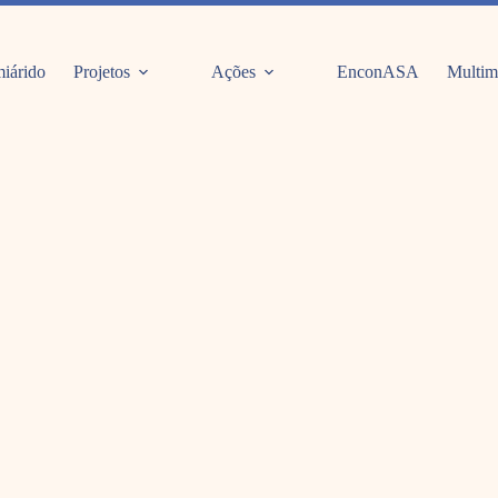
iárido
Projetos
Ações
EnconASA
Multim