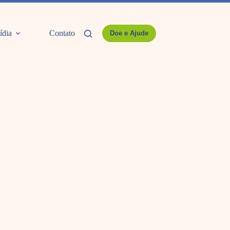
ídia
Contato
Doe e Ajude