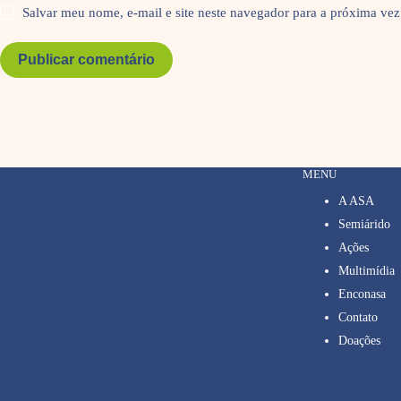
Salvar meu nome, e-mail e site neste navegador para a próxima vez
Publicar comentário
MENU
A ASA
Semiárido
Ações
Multimídia
Enconasa
Contato
Doações