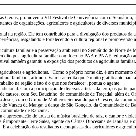
nas Gerais, promoveu o VII Festival de Convivência com o Semiárido,
ntes de organizações, agricultores e agricultoras de diversos municípi
al na região. Ele tem contribuído para a divulgação dos produtos da agr
riências, resgatando e fortalecendo a cultura regional e promovendo a 
icultura familiar e a preservação ambiental no Semiárido do Norte de Mi
 a crédito pela agricultura familiar com foco no PAA e PNAE; educação
val também garantiu a exposição dos produtos da agricultura familiar,
 agricultores e agricultoras. “Como o próprio nome diz, é um momento 
ura familiar”, afirmou. Valmir acredita que é muito gratificante para a
rabalho na região e isto é o que nos fortalece”, pontua o agente.
icional. Com a participação de diversos artistas da terra, os participa
es de causos, com Seu Bauzinho, da comunidade de Traçadal, além da O
no Jesus, com o Grupo de Mulheres Semeando para Crescer, da comunid
 de Várzea da Manga; a dança de São Gonçalo, da Comunidade de Barre
a comunidade de Raizama.
 apresentação do artista da música brasileira de raiz, o cantor e viol
a é importante. Jerre Sales, agente da Cáritas Diocesana de Januária e
 “É a celebração dos resultados e conquistas dos agricultores e agricul