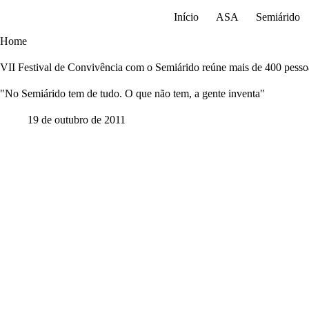
Pular
Início
ASA
Semiárido
para
o
Home
conteúdo
VII Festival de Convivência com o Semiárido reúne mais de 400 pess
"No Semiárido tem de tudo. O que não tem, a gente inventa"
19 de outubro de 2011