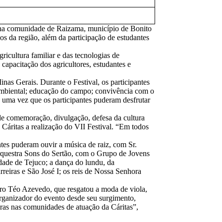
 na comunidade de Raizama, município de Bonito
os da região, além da participação de estudantes
icultura familiar e das tecnologias de
capacitação dos agricultores, estudantes e
nas Gerais. Durante o Festival, os participantes
 ambiental; educação do campo; convivência com o
 uma vez que os participantes puderam desfrutar
de comemoração, divulgação, defesa da cultura
 Cáritas a realização do VII Festival. “Em todos
ntes puderam ouvir a música de raiz, com Sr.
rquestra Sons do Sertão, com o Grupo de Jovens
ade de Tejuco; a dança do lundu, da
iras e São José I; os reis de Nossa Senhora
eiro Téo Azevedo, que resgatou a moda de viola,
 organizador do evento desde seu surgimento,
toras nas comunidades de atuação da Cáritas”,