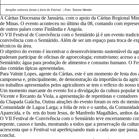
Atrações culturais foram o forte do Festival. | Foto: Tatiane Mendes
A Cáritas Diocesana de Januária, com o apoio da Cáritas Regional Mi
de Minas. O evento aconteceu no último dia 08, contando com representa
de outros países como Finlândia e Angola.
O VII Festival de Convivência com o Semiárido já é um evento tradicion
convivência com o Semiárido. Além de ser um espaço para troca de expe
técnicos da área.
O objetivo do evento é incentivar o desenvolvimento sustentável da agr
puderam participar de oficinas de agroecologia; extrativismo; acesso
Semiárido; água para produção de alimentos e consumo humano. O Festi
das comidas típicas apresentadas.
Para Valmir Lopes, agente da Cáritas, este é um momento de festa dos
camponesa e, principalmente, de demonstração da importância da agricult
os trabalhos apresentados pelos agricultores se tem o reflexo do nosso t
Um momento marcante do evento foi a divulgação da cultura popular trad
Vicente e Recanto da Viola, a apresentação de repentistas e contador
da Chapada Gaúcha, Outras atrações do evento foram os reis do meni
Comunidade de Lagoa Larga; a folia de reis e o samba, da Comunidade
Aparecida, e 0s reis do bom Jesus, de Manfredo Magalhães, ambos d
O VII Festival de Convivência com o Semiárido teve encerramento com a
repente, causos e lundu, mostrando a todos que a preservação da cultur
acrescenta que o Festival vai aperfeiçoando mais a cada ano que passa.
conclui.