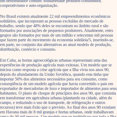
um denominador comum: solidariedade produtor-consumidor,
cooperativismo e auto-organização.
No Brasil existem atualmente 22 mil empreendimentos econômicos
solidários, que incorporam as pessoas excluídas do mercado de
trabalho, sendo que 48% deles se encontram no âmbito rural e são
formados por associações de pequenos produtores. Atualmente, estes
grupos são formados por mais de um milhão e setecentas mil pessoas
que fazem parte do movimento da economia solidária/5, inserindo-se,
em parte, no conjunto das alternativas ao atual modelo de produção,
distribuição, comércio e consumo.
Em Cuba, as hortas agroecológicas urbanas representam uma das
experiências de produção agrícola mais exitosas. Um modelo que se
iniciou como resposta a crise agrícola que a Ilha vivia nos anos 90,
depois do afundamento da União Soviética, quando esta tinha que
importar 50% dos alimentos necessários para seu consumo, como
conseqüência de um modelo agrícola que havia convertido o pais em
exportador de mercadorias de luxo e importador de alimentos para seus
habitantes. O plano de choque de princípios dos anos 90, que consistia
em transformar em agricultura urbana (plantando na cidade, além do
campo, e reduzindo o uso de transporte, de refrigeração e outros
recursos) teve mais êxito que o previsto. Ao final dos anos 90 existiam
em Havana mais de 8 mil granjas e hortas urbanas, onde trabalhavam
cerca de 30 mil pessoas. Um modelo que se multiplicou por toda a Ilha