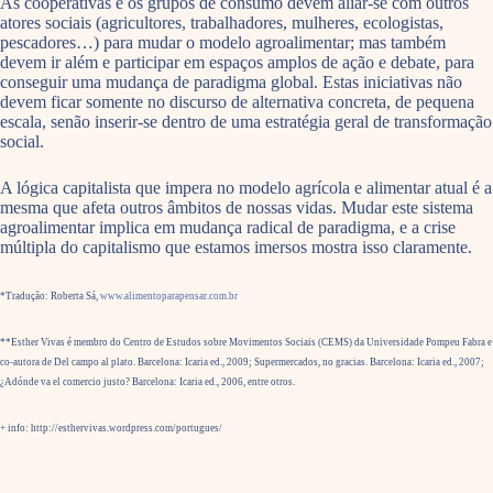
As cooperativas e os grupos de consumo devem aliar-se com outros
atores sociais (agricultores, trabalhadores, mulheres, ecologistas,
pescadores…) para mudar o modelo agroalimentar; mas também
devem ir além e participar em espaços amplos de ação e debate, para
conseguir uma mudança de paradigma global. Estas iniciativas não
devem ficar somente no discurso de alternativa concreta, de pequena
escala, senão inserir-se dentro de uma estratégia geral de transformação
social.
A lógica capitalista que impera no modelo agrícola e alimentar atual é a
mesma que afeta outros âmbitos de nossas vidas. Mudar este sistema
agroalimentar implica em mudança radical de paradigma, e a crise
múltipla do capitalismo que estamos imersos mostra isso claramente.
*Tradução: Roberta Sá,
www.alimentoparapensar.com.br
**Esther Vivas é membro do Centro de Estudos sobre Movimentos Sociais (CEMS) da Universidade Pompeu Fabra e
co-autora de Del campo al plato. Barcelona: Icaria ed., 2009; Supermercados, no gracias. Barcelona: Icaria ed., 2007;
¿Adónde va el comercio justo? Barcelona: Icaria ed., 2006, entre otros.
+ info: http://esthervivas.wordpress.com/portugues/