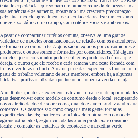
crescimento importante em meados dos anos 2000. Em cifras totais, se
trata de experiências que somam um número reduzido de pessoas, mas
sua tendência é de aumento, mostrando uma crescente preocupação
pelo atual modelo agroalimentar e a vontade de realizar um consumo
que seja solidário com o campo, com critérios sociais e ambientais.
Apesar de compartilhar critérios comuns, observa-se uma grande
variedade de modelos organizacionais, de relação com os agricultores,
de formato de compra, etc. Alguns são integrados por consumidores e
produtores, e outros somente formados por consumidores. Há alguns
modelos que o consumidor pode escolher os produtos da época que
deseja, e outros que ele recebe a cada semana uma cesta fechada com
frutas e verduras da horta. A maior parte das experiências funcionam a
partir do trabalho voluntário de seus membros, embora haja algumas
iniciativas profissionalizadas que incluem também a venda em loja.
A multiplicação destas experiências levanta uma série de oportunidades
para desenvolver outro modelo de consumo desde o local, recuperando
nosso direito de decidir sobre como, quando e quem produz aquilo que
comemos. Os desafios são como chegar a mais gente; tornar as
experiências viáveis; manter os princípios de ruptura com o modelo
agroindustrial atual; seguir vinculadas a uma produção e consumo
locais; e combater as tentativas de cooptação e marketing verde.