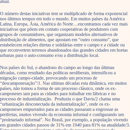
atual.
O número destas iniciativas tem se multiplicado de forma exponencial
nos últimos tempos em todo o mundo. Em muitos países da América
Latina, Europa, Ásia, América do Norte…encontramos cada vez mais
iniciativas que põem em contato cooperativas de produtores com
grupos de consumidores, que organizam modelos alternativos de
distribuição de alimentos, que apostam em “outro consumo”, que
estabelecem relações diretas e solidárias entre o campo e a cidade ou
que reconvertem terrenos abandonados das grandes cidades em hortas
urbanas para o auto-consumo e/ou a distribuição local.
Nos países do Sul, o abandono do campo ao longo das últimas
décadas, como resultado das políticas neoliberais, intensificou a
migração campo-cidade, provocando um processo de
“descamponesação”/1. Nas ultimas décadas esta dinâmica, em muitos
países, não tomou a forma de um processo clássico, onde os ex-
camponeses iam para as cidades para trabalhar em fábricas e no
processo de industrialização. Produziu o que Davis/2 chama uma
“urbanização desconectada da industrialização”, onde os ex-
camponeses empurrados para as cidades passaram a engrossar as
periferias, muitos vivendo da economia informal e configurando um
“proletariado informal”. No Brasil, por exemplo, a população vivendo
em grandes cidades passou de 31% em 1940 para 81% na atualidade/3.