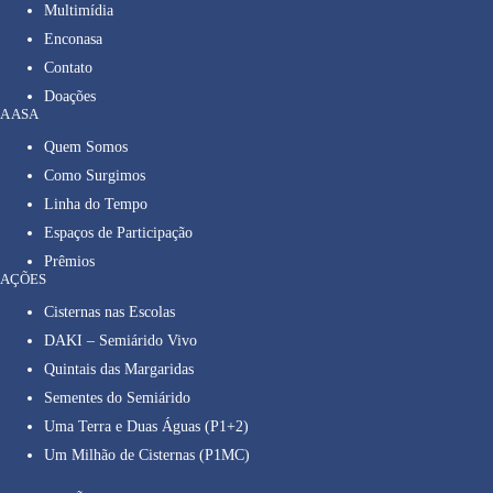
Multimídia
Enconasa
Contato
Doações
A ASA
Quem Somos
Como Surgimos
Linha do Tempo
Espaços de Participação
Prêmios
AÇÕES
Cisternas nas Escolas
DAKI – Semiárido Vivo
Quintais das Margaridas
Sementes do Semiárido
Uma Terra e Duas Águas (P1+2)
Um Milhão de Cisternas (P1MC)