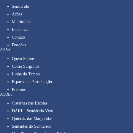
Semiárido
Ações
Multimídia
Enconasa
Contato
Doações
A ASA
Quem Somos
Como Surgimos
Linha do Tempo
Espaços de Participação
Prêmios
AÇÕES
Cisternas nas Escolas
DAKI – Semiárido Vivo
Quintais das Margaridas
Sementes do Semiárido