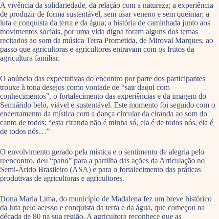
A vivência da solidariedade, da relação com a natureza; a experiência
de produzir de forma sustentável, sem usar veneno e sem queimar; a
luta e conquista da terra e da água; a história de caminhada junto aos
movimentos sociais, por uma vida digna foram alguns dos temas
recitados ao som da música Terra Prometida, de Miroval Marques, ao
passo que agricultoras e agricultores entravam com os frutos da
agricultura familiar.
O anúncio das expectativas do encontro por parte dos participantes
trouxe à tona desejos como vontade de “sair daqui com
conhecimentos”, o fortalecimento das experiências e da imagem do
Semiárido belo, viável e sustentável. Este momento foi seguido com o
encerramento da mística com a dança circular da ciranda ao som do
canto de todos: “esta ciranda não é minha só, ela é de todos nós, ela é
de todos nós…”
O envolvimento gerado pela mística e o sentimento de alegria pelo
reencontro, deu “pano” para a partilha das ações da Articulação no
Semi-Árido Brasileiro (ASA) e para o fortalecimento das práticas
produtivas de agricultoras e agricultores.
Dona Maria Lima, do município de Madalena fez um breve histórico
da luta pelo acesso e conquista da terra e da água, que começou na
década de 80 na sua região. A agricultora reconhece que as