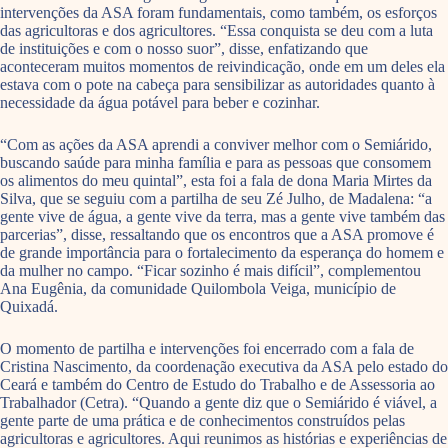
intervenções da ASA foram fundamentais, como também, os esforços
das agricultoras e dos agricultores. “Essa conquista se deu com a luta
de instituições e com o nosso suor”, disse, enfatizando que
aconteceram muitos momentos de reivindicação, onde em um deles ela
estava com o pote na cabeça para sensibilizar as autoridades quanto à
necessidade da água potável para beber e cozinhar.
“Com as ações da ASA aprendi a conviver melhor com o Semiárido,
buscando saúde para minha família e para as pessoas que consomem
os alimentos do meu quintal”, esta foi a fala de dona Maria Mirtes da
Silva, que se seguiu com a partilha de seu Zé Julho, de Madalena: “a
gente vive de água, a gente vive da terra, mas a gente vive também das
parcerias”, disse, ressaltando que os encontros que a ASA promove é
de grande importância para o fortalecimento da esperança do homem e
da mulher no campo. “Ficar sozinho é mais difícil”, complementou
Ana Eugênia, da comunidade Quilombola Veiga, município de
Quixadá.
O momento de partilha e intervenções foi encerrado com a fala de
Cristina Nascimento, da coordenação executiva da ASA pelo estado do
Ceará e também do Centro de Estudo do Trabalho e de Assessoria ao
Trabalhador (Cetra). “Quando a gente diz que o Semiárido é viável, a
gente parte de uma prática e de conhecimentos construídos pelas
agricultoras e agricultores. Aqui reunimos as histórias e experiências de