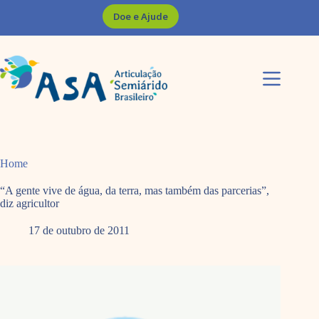
Pular
Doe e Ajude
para
o
conteúdo
Home
“A gente vive de água, da terra, mas também das parcerias”,
diz agricultor
17 de outubro de 2011