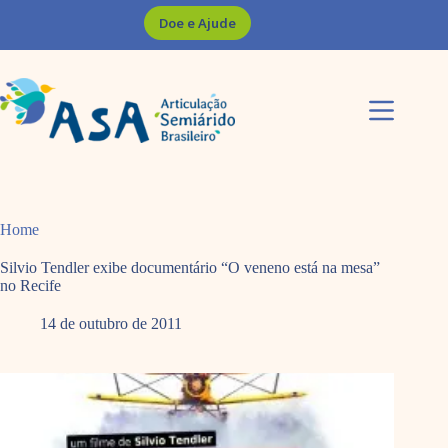
Pular
Doe e Ajude
para
o
conteúdo
Home
Silvio Tendler exibe documentário “O veneno está na mesa”
no Recife
14 de outubro de 2011