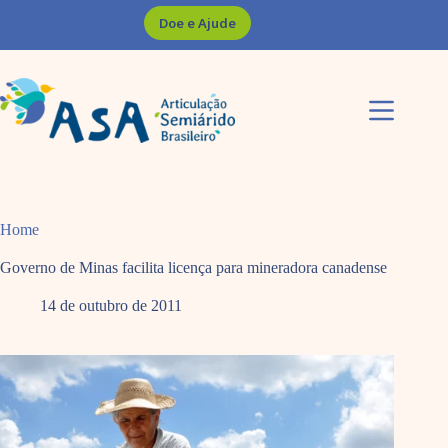
Pular
Doe e Ajude
para
o
conteúdo
Home
Governo de Minas facilita licença para mineradora canadense
14 de outubro de 2011