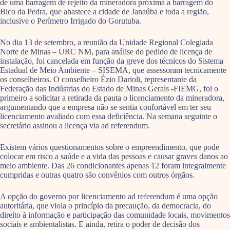
de uma barragem de rejeito da mineradora próxima a barragem do
Bico da Pedra, que abastece a cidade de Janaúba e toda a região,
inclusive o Perímetro Irrigado do Gorutuba.
No dia 13 de setembro, a reunião da Unidade Regional Colegiada
Norte de Minas – URC NM, para análise do pedido de licença de
instalação, foi cancelada em função da greve dos técnicos do Sistema
Estadual de Meio Ambiente – SISEMA, que assessoram tecnicamente
os conselheiros. O conselheiro Ézio Darioli, representante da
Federação das Indústrias do Estado de Minas Gerais -FIEMG, foi o
primeiro a solicitar a retirada da pauta o licenciamento da mineradora,
argumentando que a empresa não se sentia confortável em ter seu
licenciamento avaliado com essa deficiência. Na semana seguinte o
secretário assinou a licença via ad referendum.
Existem vários questionamentos sobre o empreendimento, que pode
colocar em risco a saúde e a vida das pessoas e causar graves danos ao
meio ambiente. Das 26 condicionantes apenas 12 foram integralmente
cumpridas e outras quatro são convênios com outros órgãos.
A opção do governo por licenciamento ad referendum é uma opção
autoritária, que viola o princípio da precaução, da democracia, do
direito à informação e participação das comunidade locais, movimentos
sociais e ambientalistas. E ainda, retira o poder de decisão dos