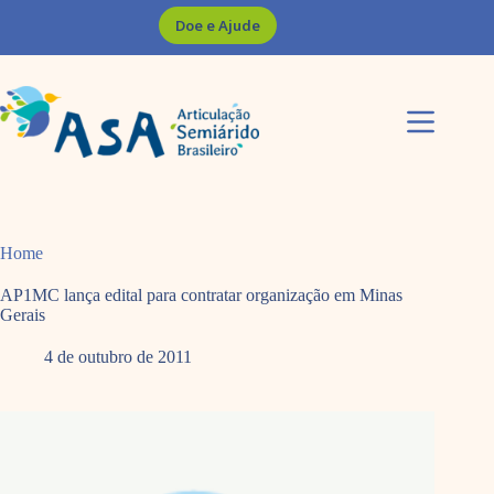
Pular
Doe e Ajude
para
o
conteúdo
Home
AP1MC lança edital para contratar organização em Minas
Gerais
4 de outubro de 2011