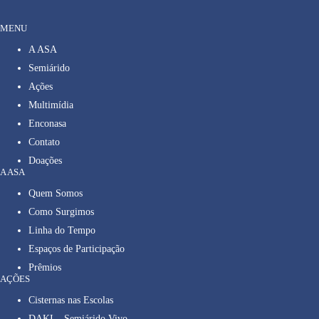
MENU
A ASA
Semiárido
Ações
Multimídia
Enconasa
Contato
Doações
A ASA
Quem Somos
Como Surgimos
Linha do Tempo
Espaços de Participação
Prêmios
AÇÕES
Cisternas nas Escolas
DAKI – Semiárido Vivo