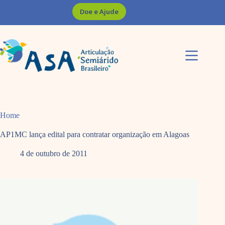
Pular
Doe e Ajude
para
o
conteúdo
Home
AP1MC lança edital para contratar organização em Alagoas
4 de outubro de 2011