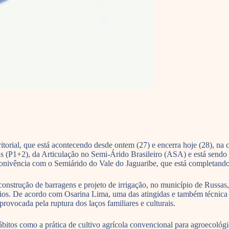
itorial, que está acontecendo desde ontem (27) e encerra hoje (28), na
 (P1+2), da Articulação no Semi-Árido Brasileiro (ASA) e está sendo 
ivência com o Semiárido do Vale do Jaguaribe, que está completando 
onstrução de barragens e projeto de irrigação, no município de Russas,
efícios. De acordo com Osarina Lima, uma das atingidas e também técnic
rovocada pela ruptura dos laços familiares e culturais.
itos como a prática de cultivo agrícola convencional para agroecológic