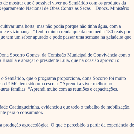
to de mostrar que é possível viver no Semiárido com os produtos da
 Departamento Nacional de Obas Contra as Secas – Dnocs, Ministério
ultivar uma horta, mas não podia porque não tinha água, com a
dade e vizinhança. “Tenho minha renda que dá em média 180 reais por
 que tem um sabor apurado e pode passar uma semana na geladeira que
a. Dona Socorro Gomes, da Comissão Municipal de Convivência com o
 Brasília e abraçar o presidente Lula, que na ocasião aprovou o
m o Semiárido, que o programa proporciona, dona Socorro foi muito
 que o P1MC tem sido uma escola. “Aprendi a viver melhor no
utras famílias. “Aprendi muito com as reuniões e capacitações.
dade Caatingueirinha, evidenciou que todo o trabalho de mobilização,
ente para o consumidor.
 produção agroecológica. O que é percebido a partir da experiência de