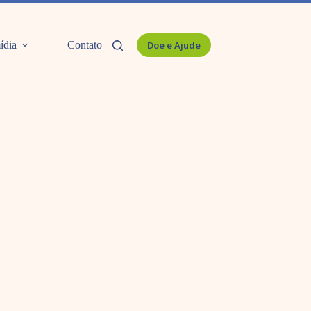
ídia
Contato
Doe e Ajude