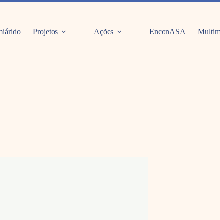
iárido
Projetos
Ações
EnconASA
Multim