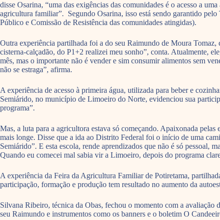
disse Osarina, “uma das exigências das comunidades é o acesso a uma á
agricultura familiar”. Segundo Osarina, isso está sendo garantido pe
Público e Comissão de Resistência das comunidades atingidas).
Outra experiência partilhada foi a do seu Raimundo de Moura Tomaz, 
cisterna-calçadão, do P1+2 realizei meu sonho”, conta. Atualmente, e
mês, mas o importante não é vender e sim consumir alimentos sem ven
não se estraga”, afirma.
A experiência de acesso à primeira água, utilizada para beber e co
Semiárido, no município de Limoeiro do Norte, evidenciou sua particip
programa”.
Mas, a luta para a agricultora estava só começando. Apaixonada pelas 
mais longe. Disse que a ida ao Distrito Federal foi o início de uma c
Semiárido”. E esta escola, rende aprendizados que não é só pessoal, ma
Quando eu comecei mal sabia vir a Limoeiro, depois do programa clare
A experiência da Feira da Agricultura Familiar de Potiretama, partilh
participação, formação e produção tem resultado no aumento da autoes
Silvana Ribeiro, técnica da Obas, fechou o momento com a avaliação d
seu Raimundo e instrumentos como os banners e o boletim O Candeeiro q