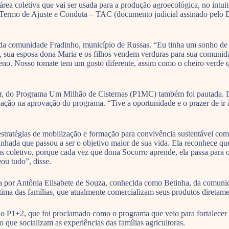
rea coletiva que vai ser usada para a produção agroecológica, no intui
lo Termo de Ajuste e Conduta – TAC (documento judicial assinado pelo
da comunidade Fradinho, município de Russas. “Eu tinha um sonho de c
le, sua esposa dona Maria e os filhos vendem verduras para sua comuni
eno. Nosso tomate tem um gosto diferente, assim como o cheiro verde
zinhar, do Programa Um Milhão de Cisternas (P1MC) também foi pautad
ação na aprovação do programa. “Tive a oportunidade e o prazer de ir à
estratégias de mobilização e formação para convivência sustentável co
aminhada que passou a ser o objetivo maior de sua vida. Ela reconhece
s coletivo, porque cada vez que dona Socorro aprende, ela passa para o
ou tudo”, disse.
ada por Antônia Elisabete de Souza, conhecida como Betinha, da comuni
tima das famílias, que atualmente comercializam seus produtos diretam
o P1+2, que foi proclamado como o programa que veio para fortalecer a
ue socializam as experiências das famílias agricultoras.