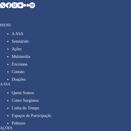
MENU
A ASA
Semiárido
Ações
Multimídia
Enconasa
Contato
Doações
A ASA
Quem Somos
Como Surgimos
Linha do Tempo
Espaços de Participação
Prêmios
AÇÕES