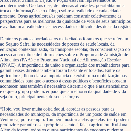
Arcoverde, Sanharó, Lajedo e Poção estavam representados no
acontecimento. Os dois dias, de intensas atividades, possibilitaram a
troca de informações e o diálogo sobre a realidade de cada cidade
presente. Os/as agricultores/as puderam construir coletivamente as
perspectivas para as melhorias da qualidade de vida de seus municípios
e avaliaram a realidade e as necessidades e dificuldades de cada região.
Dentre os pontos abordados, os mais citados foram os que se referiam
ao Seguro Safra, às necessidades de postos de saúde locais, da
educação contextualizada, do transporte escolar, da conscientização do
acesso ao crédito e de informações sobre o Programa de Aquisição de
Alimentos (PAA) e o Programa Nacional de Alimentação Escolar
(PNAE). A importância da união e organização dos trabalhadores para
garantir esses direitos também foram bastante enfocadas. Entre os
agricultores, ficou clara a importância de existir uma mobilização nas
comunidades para que o acesso à essas políticas e benefícios possam
acontecer, mas também é necessário discernir o que é assistencialismo
e o que o grupo pode fazer para que a melhoria da qualidade de vida
seja fruto, principalmente, de seus esforços.
“Hoje, vou levar muita coisa daqui, acordar as pessoas para as
necessidades do município, da importância de um posto de saúde em
Venturosa, por exemplo. Também mostrar a elas que elas (sic) podem
produzir e garantir o seu próprio sustento”, fala a agricultora Rubiana.
Além da jovem, todos os outros participantes do encontro puderam