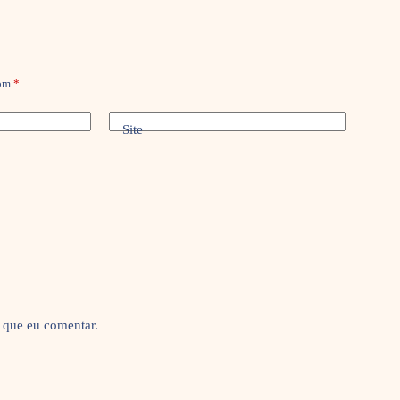
com
*
Site
 que eu comentar.