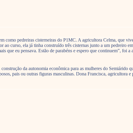
em como pedreiras cisterneiras do P1MC. A agricultora Celma, que vive
r ao curso, ela já tinha construído três cisternas junto a um pedreiro 
ais que eu pensava. Estão de parabéns e espero que continuem”, foi a a
 a construção da autonomia econômica para as mulheres do Semiárido qu
os, pais ou outras figuras masculinas. Dona Francisca, agricultora e 