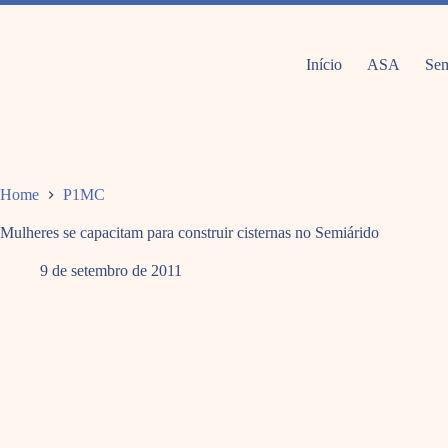
Pular
para
o
conteúdo
Início
ASA
Sem
Home
P1MC
Mulheres se capacitam para construir cisternas no Semiárido
9 de setembro de 2011