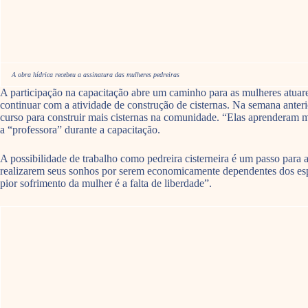
A obra hídrica recebeu a assinatura das mulheres pedreiras
A participação na capacitação abre um caminho para as mulheres atuar
continuar com a atividade de construção de cisternas. Na semana anterio
curso para construir mais cisternas na comunidade. “Elas aprenderam m
a “professora” durante a capacitação.
A possibilidade de trabalho como pedreira cisterneira é um passo para
realizarem seus sonhos por serem economicamente dependentes dos espos
pior sofrimento da mulher é a falta de liberdade”.