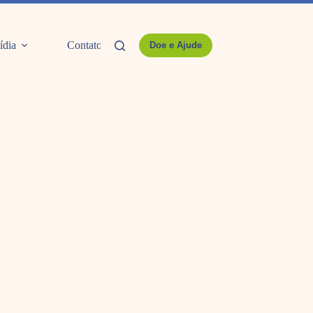
ídia
Contato
Doe e Ajude