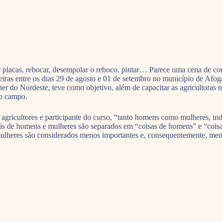
ar placas, rebocar, desempolar o reboco, pintar… Parece uma cena de con
rneiras entre os dias 29 de agosto e 01 de setembro no município de A
do Nordeste, teve como objetivo, além de capacitar as agricultoras na 
 no campo.
e agricultores e participante do curso, “tanto homens como mulheres, 
éis de homens e mulheres são separados em “coisas de homens” e “coisa
 mulheres são considerados menos importantes e, consequentemente, men