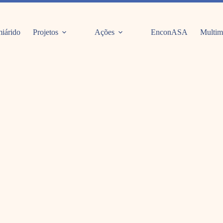
iárido
Projetos
Ações
EnconASA
Multim