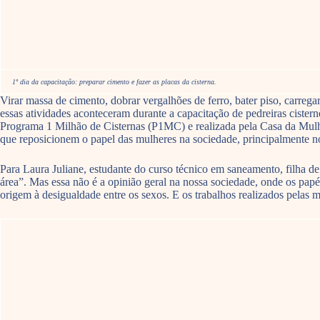
1º dia da capacitação: preparar cimento e fazer as placas da cisterna.
Virar massa de cimento, dobrar vergalhões de ferro, bater piso, carreg
essas atividades aconteceram durante a capacitação de pedreiras ciste
Programa 1 Milhão de Cisternas (P1MC) e realizada pela Casa da Mulher 
que reposicionem o papel das mulheres na sociedade, principalmente
Para Laura Juliane, estudante do curso técnico em saneamento, filha d
área”. Mas essa não é a opinião geral na nossa sociedade, onde os pap
origem à desigualdade entre os sexos. E os trabalhos realizados pelas