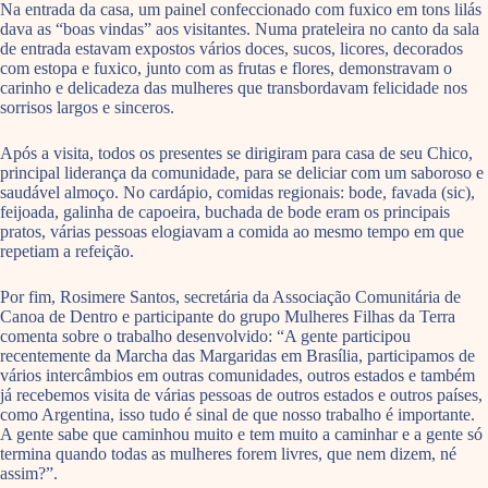
Na entrada da casa, um painel confeccionado com fuxico em tons lilás
dava as “boas vindas” aos visitantes. Numa prateleira no canto da sala
de entrada estavam expostos vários doces, sucos, licores, decorados
com estopa e fuxico, junto com as frutas e flores, demonstravam o
carinho e delicadeza das mulheres que transbordavam felicidade nos
sorrisos largos e sinceros.
Após a visita, todos os presentes se dirigiram para casa de seu Chico,
principal liderança da comunidade, para se deliciar com um saboroso e
saudável almoço. No cardápio, comidas regionais: bode, favada (sic),
feijoada, galinha de capoeira, buchada de bode eram os principais
pratos, várias pessoas elogiavam a comida ao mesmo tempo em que
repetiam a refeição.
Por fim, Rosimere Santos, secretária da Associação Comunitária de
Canoa de Dentro e participante do grupo Mulheres Filhas da Terra
comenta sobre o trabalho desenvolvido: “A gente participou
recentemente da Marcha das Margaridas em Brasília, participamos de
vários intercâmbios em outras comunidades, outros estados e também
já recebemos visita de várias pessoas de outros estados e outros países,
como Argentina, isso tudo é sinal de que nosso trabalho é importante.
A gente sabe que caminhou muito e tem muito a caminhar e a gente só
termina quando todas as mulheres forem livres, que nem dizem, né
assim?”.