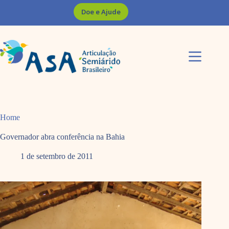
Pular
Doe e Ajude
para
o
conteúdo
Home
Governador abra conferência na Bahia
1 de setembro de 2011