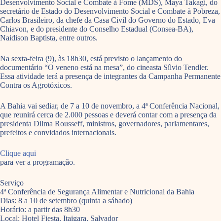
Desenvolvimento Social e Combate à Fome (MDS), Maya Takagi, do
secretário de Estado do Desenvolvimento Social e Combate à Pobreza,
Carlos Brasileiro, da chefe da Casa Civil do Governo do Estado, Eva
Chiavon, e do presidente do Conselho Estadual (Consea-BA),
Naidison Baptista, entre outros.
Na sexta-feira (9), às 18h30, está previsto o lançamento do
documentário “O veneno está na mesa”, do cineasta Sílvio Tendler.
Essa atividade terá a presença de integrantes da Campanha Permanente
Contra os Agrotóxicos.
A Bahia vai sediar, de 7 a 10 de novembro, a 4ª Conferência Nacional,
que reunirá cerca de 2.000 pessoas e deverá contar com a presença da
presidenta Dilma Rousseff, ministros, governadores, parlamentares,
prefeitos e convidados internacionais.
Clique aqui
para ver a programação.
Serviço
4ª Conferência de Segurança Alimentar e Nutricional da Bahia
Dias: 8 a 10 de setembro (quinta a sábado)
Horário: a partir das 8h30
Local: Hotel Fiesta, Itaigara, Salvador