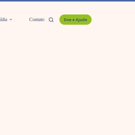
ídia
Contato
Doe e Ajude