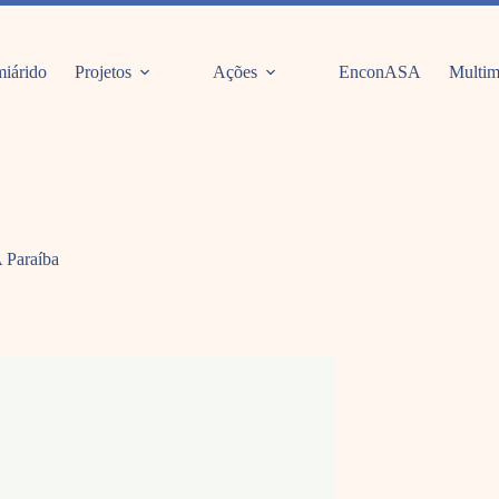
iárido
Projetos
Ações
EnconASA
Multim
 Paraíba