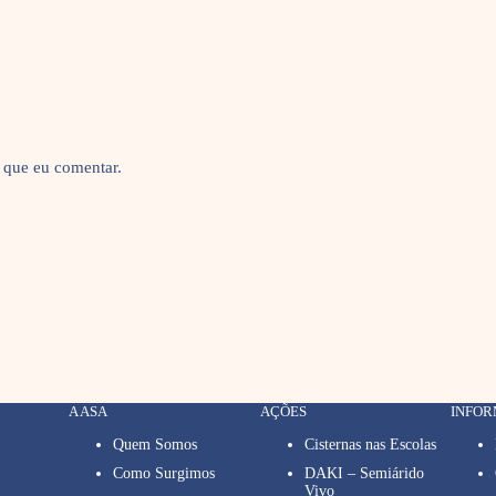
 que eu comentar.
A ASA
AÇÕES
INFO
Quem Somos
Cisternas nas Escolas
Como Surgimos
DAKI – Semiárido
Vivo