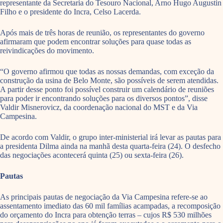
representante da Secretaria do Tesouro Nacional, Arno Hugo Augustin
Filho e o presidente do Incra, Celso Lacerda.
Após mais de três horas de reunião, os representantes do governo
afirmaram que podem encontrar soluções para quase todas as
reivindicações do movimento.
“O governo afirmou que todas as nossas demandas, com exceção da
construção da usina de Belo Monte, são possíveis de serem atendidas.
A partir desse ponto foi possível construir um calendário de reuniões
para poder ir encontrando soluções para os diversos pontos”, disse
Valdir Misnerovicz, da coordenação nacional do MST e da Via
Campesina.
De acordo com Valdir, o grupo inter-ministerial irá levar as pautas para
a presidenta Dilma ainda na manhã desta quarta-feira (24). O desfecho
das negociações acontecerá quinta (25) ou sexta-feira (26).
Pautas
As principais pautas de negociação da Via Campesina refere-se ao
assentamento imediato das 60 mil famílias acampadas, a recomposição
do orçamento do Incra para obtenção terras – cujos R$ 530 milhões