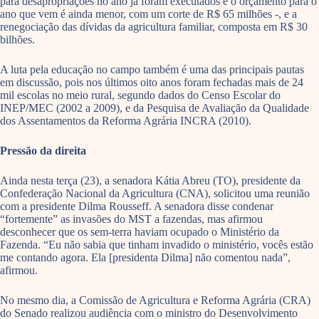
para desapropriações no ano já foram executados e o orçamento para o
ano que vem é ainda menor, com um corte de R$ 65 milhões -, e a
renegociação das dívidas da agricultura familiar, composta em R$ 30
bilhões.
A luta pela educação no campo também é uma das principais pautas
em discussão, pois nos últimos oito anos foram fechadas mais de 24
mil escolas no meio rural, segundo dados do Censo Escolar do
INEP/MEC (2002 a 2009), e da Pesquisa de Avaliação da Qualidade
dos Assentamentos da Reforma Agrária INCRA (2010).
Pressão da direita
Ainda nesta terça (23), a senadora Kátia Abreu (TO), presidente da
Confederação Nacional da Agricultura (CNA), solicitou uma reunião
com a presidente Dilma Rousseff. A senadora disse condenar
“fortemente” as invasões do MST a fazendas, mas afirmou
desconhecer que os sem-terra haviam ocupado o Ministério da
Fazenda. “Eu não sabia que tinham invadido o ministério, vocês estão
me contando agora. Ela [presidenta Dilma] não comentou nada”,
afirmou.
No mesmo dia, a Comissão de Agricultura e Reforma Agrária (CRA)
do Senado realizou audiência com o ministro do Desenvolvimento