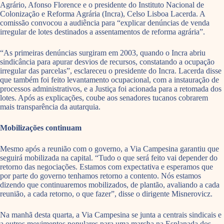
Agrário, Afonso Florence e o presidente do Instituto Nacional de
Colonização e Reforma Agrária (Incra), Celso Lisboa Lacerda. A
comissão convocou a audiência para “explicar denúncias de venda
irregular de lotes destinados a assentamentos de reforma agrária”.
“As primeiras denúncias surgiram em 2003, quando o Incra abriu
sindicância para apurar desvios de recursos, constatando a ocupação
irregular das parcelas”, esclareceu o presidente do Incra. Lacerda disse
que também foi feito levantamento ocupacional, com a instauração de
processos administrativos, e a Justiça foi acionada para a retomada dos
lotes. Após as explicações, coube aos senadores tucanos cobrarem
mais transparência da autarquia.
Mobilizações continuam
Mesmo após a reunião com o governo, a Via Campesina garantiu que
seguirá mobilizada na capital. “Tudo o que será feito vai depender do
retorno das negociações. Estamos com expectativa e esperamos que
por parte do governo tenhamos retorno a contento. Nós estamos
dizendo que continuaremos mobilizados, de plantão, avaliando a cada
reunião, a cada retorno, o que fazer”, disse o dirigente Misnerovicz.
Na manhã desta quarta, a Via Campesina se junta a centrais sindicais e
a outros movimentos populares para uma marcha na Esplanada dos