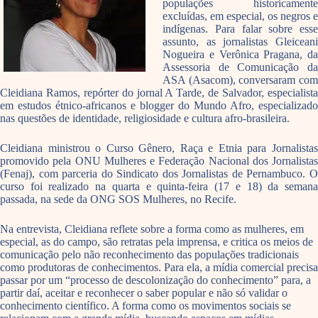
populações historicamente
excluídas, em especial, os negros e
indígenas. Para falar sobre esse
assunto, as jornalistas Gleiceani
Nogueira e Verônica Pragana, da
Assessoria de Comunicação da
ASA (Asacom), conversaram com
Cleidiana Ramos, repórter do jornal A Tarde, de Salvador, especialista
em estudos étnico-africanos e blogger do Mundo Afro, especializado
nas questões de identidade, religiosidade e cultura afro-brasileira.
Cleidiana ministrou o Curso Gênero, Raça e Etnia para Jornalistas
promovido pela ONU Mulheres e Federação Nacional dos Jornalistas
(Fenaj), com parceria do Sindicato dos Jornalistas de Pernambuco. O
curso foi realizado na quarta e quinta-feira (17 e 18) da semana
passada, na sede da ONG SOS Mulheres, no Recife.
Na entrevista, Cleidiana reflete sobre a forma como as mulheres, em
especial, as do campo, são retratas pela imprensa, e critica os meios de
comunicação pelo não reconhecimento das populações tradicionais
como produtoras de conhecimentos. Para ela, a mídia comercial precisa
passar por um “processo de descolonização do conhecimento” para, a
partir daí, aceitar e reconhecer o saber popular e não só validar o
conhecimento científico. A forma como os movimentos sociais se