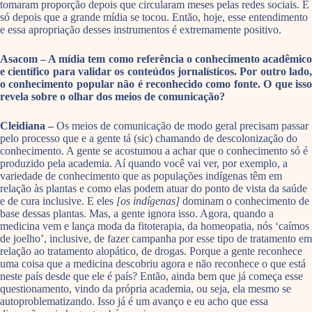
tomaram proporção depois que circularam meses pelas redes sociais. E
só depois que a grande mídia se tocou. Então, hoje, esse entendimento
e essa apropriação desses instrumentos é extremamente positivo.
Asacom – A mídia tem como referência o conhecimento acadêmico
e científico para validar os conteúdos jornalísticos. Por outro lado,
o conhecimento popular não é reconhecido como fonte. O que isso
revela sobre o olhar dos meios de comunicação?
Cleidiana –
Os meios de comunicação de modo geral precisam passar
pelo processo que e a gente tá (sic) chamando de descolonização do
conhecimento. A gente se acostumou a achar que o conhecimento só é
produzido pela academia. Aí quando você vai ver, por exemplo, a
variedade de conhecimento que as populações indígenas têm em
relação às plantas e como elas podem atuar do ponto de vista da saúde
e de cura inclusive. E eles
[os indígenas]
dominam o conhecimento de
base dessas plantas. Mas, a gente ignora isso. Agora, quando a
medicina vem e lança moda da fitoterapia, da homeopatia, nós ‘caímos
de joelho’, inclusive, de fazer campanha por esse tipo de tratamento em
relação ao tratamento alopático, de drogas. Porque a gente reconhece
uma coisa que a medicina descobriu agora e não reconhece o que está
neste país desde que ele é país? Então, ainda bem que já começa esse
questionamento, vindo da própria academia, ou seja, ela mesmo se
autoproblematizando. Isso já é um avanço e eu acho que essa