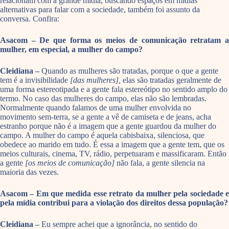
relacionam com a grande mídia, buscando espaços em mídias
alternativas para falar com a sociedade, também foi assunto da
conversa. Confira:
Asacom – De que forma os meios de comunicação retratam a
mulher, em especial, a mulher do campo?
Cleidiana –
Quando as mulheres são tratadas, porque o que a gente
tem é a invisibilidade
[das mulheres],
elas são tratadas geralmente de
uma forma estereotipada e a gente fala estereótipo no sentido amplo do
termo. No caso das mulheres do campo, elas não são lembradas.
Normalmente quando falamos de uma mulher envolvida no
movimento sem-terra, se a gente a vê de camiseta e de jeans, acha
estranho porque não é a imagem que a gente guardou da mulher do
campo. A mulher do campo é aquela cabisbaixa, silenciosa, que
obedece ao marido em tudo. É essa a imagem que a gente tem, que os
meios culturais, cinema, TV, rádio, perpetuaram e massificaram. Então
a gente
[os meios de comunicação]
não fala, a gente silencia na
maioria das vezes.
Asacom – Em que medida esse retrato da mulher pela sociedade e
pela mídia contribui para a violação dos direitos dessa população?
Cleidiana –
Eu sempre achei que a ignorância, no sentido do