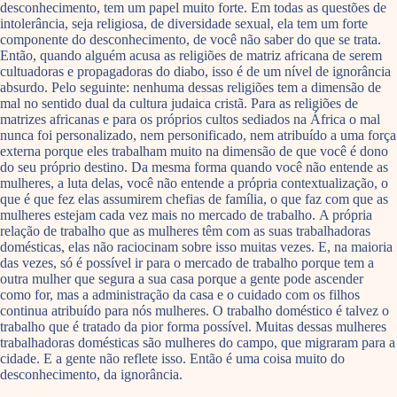
desconhecimento, tem um papel muito forte. Em todas as questões de
intolerância, seja religiosa, de diversidade sexual, ela tem um forte
componente do desconhecimento, de você não saber do que se trata.
Então, quando alguém acusa as religiões de matriz africana de serem
cultuadoras e propagadoras do diabo, isso é de um nível de ignorância
absurdo. Pelo seguinte: nenhuma dessas religiões tem a dimensão de
mal no sentido dual da cultura judaica cristã. Para as religiões de
matrizes africanas e para os próprios cultos sediados na África o mal
nunca foi personalizado, nem personificado, nem atribuído a uma força
externa porque eles trabalham muito na dimensão de que você é dono
do seu próprio destino. Da mesma forma quando você não entende as
mulheres, a luta delas, você não entende a própria contextualização, o
que é que fez elas assumirem chefias de família, o que faz com que as
mulheres estejam cada vez mais no mercado de trabalho. A própria
relação de trabalho que as mulheres têm com as suas trabalhadoras
domésticas, elas não raciocinam sobre isso muitas vezes. E, na maioria
das vezes, só é possível ir para o mercado de trabalho porque tem a
outra mulher que segura a sua casa porque a gente pode ascender
como for, mas a administração da casa e o cuidado com os filhos
continua atribuído para nós mulheres. O trabalho doméstico é talvez o
trabalho que é tratado da pior forma possível. Muitas dessas mulheres
trabalhadoras domésticas são mulheres do campo, que migraram para a
cidade. E a gente não reflete isso. Então é uma coisa muito do
desconhecimento, da ignorância.