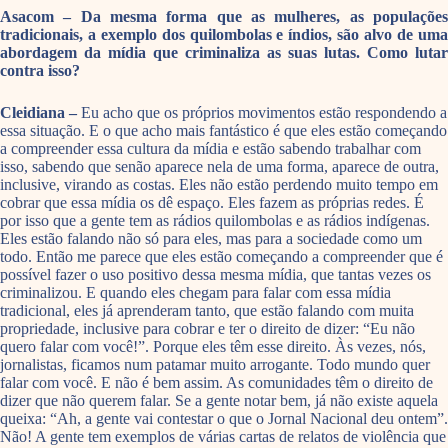
Asacom – Da mesma forma que as mulheres, as populações
tradicionais, a exemplo dos quilombolas e índios, são alvo de uma
abordagem da mídia que criminaliza as suas lutas. Como lutar
contra isso?
Cleidiana –
Eu acho que os próprios movimentos estão respondendo a
essa situação. E o que acho mais fantástico é que eles estão começando
a compreender essa cultura da mídia e estão sabendo trabalhar com
isso, sabendo que senão aparece nela de uma forma, aparece de outra,
inclusive, virando as costas. Eles não estão perdendo muito tempo em
cobrar que essa mídia os dê espaço. Eles fazem as próprias redes. É
por isso que a gente tem as rádios quilombolas e as rádios indígenas.
Eles estão falando não só para eles, mas para a sociedade como um
todo. Então me parece que eles estão começando a compreender que é
possível fazer o uso positivo dessa mesma mídia, que tantas vezes os
criminalizou. E quando eles chegam para falar com essa mídia
tradicional, eles já aprenderam tanto, que estão falando com muita
propriedade, inclusive para cobrar e ter o direito de dizer: “Eu não
quero falar com você!”. Porque eles têm esse direito. Às vezes, nós,
jornalistas, ficamos num patamar muito arrogante. Todo mundo quer
falar com você. E não é bem assim. As comunidades têm o direito de
dizer que não querem falar. Se a gente notar bem, já não existe aquela
queixa: “Ah, a gente vai contestar o que o Jornal Nacional deu ontem”.
Não! A gente tem exemplos de várias cartas de relatos de violência que