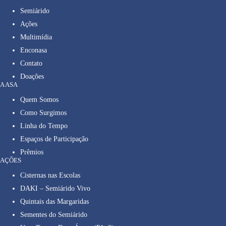
Semiárido
Ações
Multimídia
Enconasa
Contato
Doações
A ASA
Quem Somos
Como Surgimos
Linha do Tempo
Espaços de Participação
Prêmios
AÇÕES
Cisternas nas Escolas
DAKI – Semiárido Vivo
Quintais das Margaridas
Sementes do Semiárido