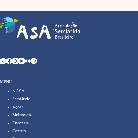
MENU
A ASA
Semiárido
Ações
Multimídia
Enconasa
Contato