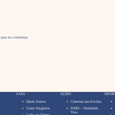
 que eu comentar.
A ASA
AÇÕES
INFO
Quem Somos
Cisternas nas Escolas
Como Surgimos
DAKI – Semiárido
Vivo
Linha do Tempo