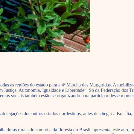
das as regiões do estado para a 4ª Marcha das Margaridas. A mobilizaç
m Justiça, Autonomia, Igualdade e Liberdade”. Só da Federação dos 
tos sociais também estão se organizando para participar desse moment
egações dos outros estados nordestinos, antes de chegar a Brasília, n
adoras rurais do campo e da floresta do Brasil, apresenta, este ano, u