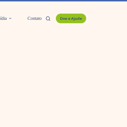
ídia
Contato
Doe e Ajude