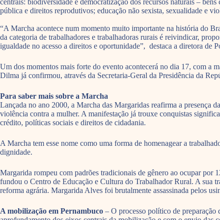
centrais: biodiversidade e democratização dos recursos naturais – bens
pública e direitos reprodutivos; educação não sexista, sexualidade e vio
“A Marcha acontece num momento muito importante na história do Brasi
da categoria de trabalhadores e trabalhadoras rurais é reivindicar, pro
igualdade no acesso a direitos e oportunidade”, destaca a diretora de P
Um dos momentos mais forte do evento acontecerá no dia 17, com a mar
Dilma já confirmou, através da Secretaria-Geral da Presidência da Repú
Para saber mais sobre a Marcha
Lançada no ano 2000, a Marcha das Margaridas reafirma a presença das 
violência contra a mulher. A manifestação já trouxe conquistas significa
crédito, políticas sociais e direitos de cidadania.
A Marcha tem esse nome como uma forma de homenagear a trabalhadora ru
dignidade.
Margarida rompeu com padrões tradicionais de gênero ao ocupar por 12
fundou o Centro de Educação e Cultura do Trabalhador Rural. A sua traje
reforma agrária. Margarida Alves foi brutalmente assassinada pelos us
A mobilização em Pernambuco
– O processo político de preparação 
aprofundamento dos eixos centrais da mobilização e com o envio das co