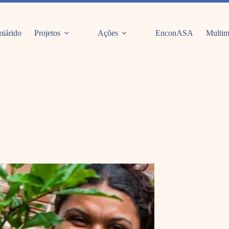
iárido
Projetos
Ações
EnconASA
Multim