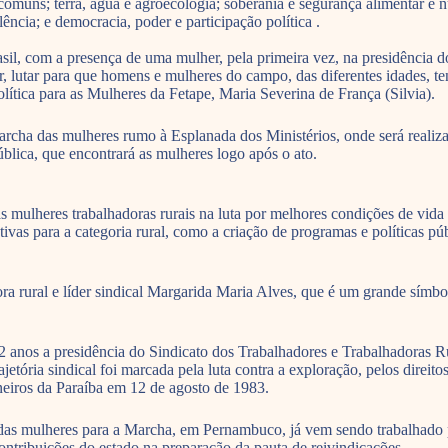
 comuns; terra, água e agroecologia; soberania e segurança alimentar e
lência; e democracia, poder e participação política .
l, com a presença de uma mulher, pela primeira vez, na presidência d
por, lutar para que homens e mulheres do campo, das diferentes idades, 
olítica para as Mulheres da Fetape, Maria Severina de França (Silvia).
cha das mulheres rumo à Esplanada dos Ministérios, onde será realiza
blica, que encontrará as mulheres logo após o ato.
mulheres trabalhadoras rurais na luta por melhores condições de vida 
tivas para a categoria rural, como a criação de programas e políticas púb
ral e líder sindical Margarida Maria Alves, que é um grande símbolo d
 anos a presidência do Sindicato dos Trabalhadores e Trabalhadoras Ru
tória sindical foi marcada pela luta contra a exploração, pelos direitos
ineiros da Paraíba em 12 de agosto de 1983.
das mulheres para a Marcha, em Pernambuco, já vem sendo trabalhado p
ntribuições do estado na preparação da pauta de reivindicações.