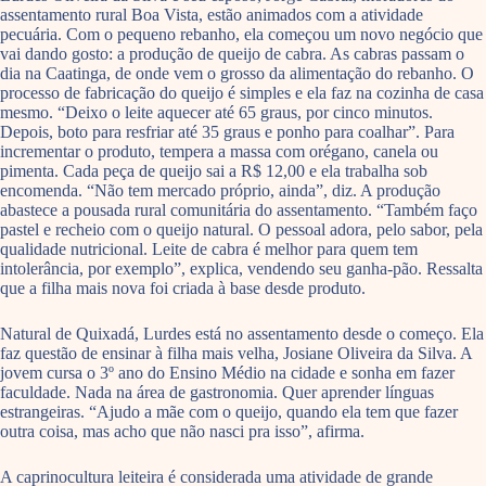
assentamento rural Boa Vista, estão animados com a atividade
pecuária. Com o pequeno rebanho, ela começou um novo negócio que
vai dando gosto: a produção de queijo de cabra. As cabras passam o
dia na Caatinga, de onde vem o grosso da alimentação do rebanho. O
processo de fabricação do queijo é simples e ela faz na cozinha de casa
mesmo. “Deixo o leite aquecer até 65 graus, por cinco minutos.
Depois, boto para resfriar até 35 graus e ponho para coalhar”. Para
incrementar o produto, tempera a massa com orégano, canela ou
pimenta. Cada peça de queijo sai a R$ 12,00 e ela trabalha sob
encomenda. “Não tem mercado próprio, ainda”, diz. A produção
abastece a pousada rural comunitária do assentamento. “Também faço
pastel e recheio com o queijo natural. O pessoal adora, pelo sabor, pela
qualidade nutricional. Leite de cabra é melhor para quem tem
intolerância, por exemplo”, explica, vendendo seu ganha-pão. Ressalta
que a filha mais nova foi criada à base desde produto.
Natural de Quixadá, Lurdes está no assentamento desde o começo. Ela
faz questão de ensinar à filha mais velha, Josiane Oliveira da Silva. A
jovem cursa o 3º ano do Ensino Médio na cidade e sonha em fazer
faculdade. Nada na área de gastronomia. Quer aprender línguas
estrangeiras. “Ajudo a mãe com o queijo, quando ela tem que fazer
outra coisa, mas acho que não nasci pra isso”, afirma.
A caprinocultura leiteira é considerada uma atividade de grande