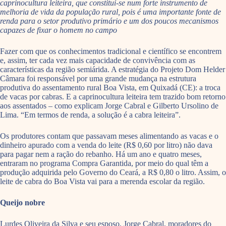
caprinocultura leiteira, que constituí-se num forte instrumento de
melhoria de vida da população rural, pois é uma importante fonte de
renda para o setor produtivo primário e um dos poucos mecanismos
capazes de fixar o homem no campo
Fazer com que os conhecimentos tradicional e científico se encontrem
e, assim, ter cada vez mais capacidade de convivência com as
características da região semiárida. A estratégia do Projeto Dom Helder
Câmara foi responsável por uma grande mudança na estrutura
produtiva do assentamento rural Boa Vista, em Quixadá (CE): a troca
de vacas por cabras. E a caprinocultura leiteira tem trazido bom retorno
aos assentados – como explicam Jorge Cabral e Gilberto Ursolino de
Lima. “Em termos de renda, a solução é a cabra leiteira”.
Os produtores contam que passavam meses alimentando as vacas e o
dinheiro apurado com a venda do leite (R$ 0,60 por litro) não dava
para pagar nem a ração do rebanho. Há um ano e quatro meses,
entraram no programa Compra Garantida, por meio do qual têm a
produção adquirida pelo Governo do Ceará, a R$ 0,80 o litro. Assim, o
leite de cabra do Boa Vista vai para a merenda escolar da região.
Queijo nobre
Lurdes Oliveira da Silva e seu esposo, Jorge Cabral, moradores do