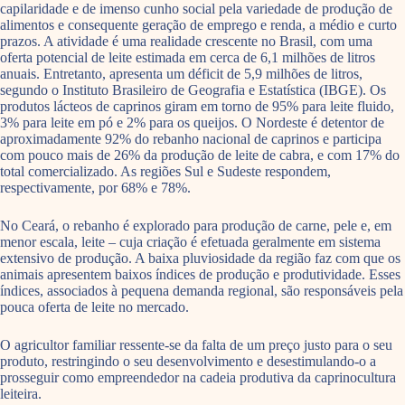
capilaridade e de imenso cunho social pela variedade de produção de
alimentos e consequente geração de emprego e renda, a médio e curto
prazos. A atividade é uma realidade crescente no Brasil, com uma
oferta potencial de leite estimada em cerca de 6,1 milhões de litros
anuais. Entretanto, apresenta um déficit de 5,9 milhões de litros,
segundo o Instituto Brasileiro de Geografia e Estatística (IBGE). Os
produtos lácteos de caprinos giram em torno de 95% para leite fluido,
3% para leite em pó e 2% para os queijos. O Nordeste é detentor de
aproximadamente 92% do rebanho nacional de caprinos e participa
com pouco mais de 26% da produção de leite de cabra, e com 17% do
total comercializado. As regiões Sul e Sudeste respondem,
respectivamente, por 68% e 78%.
No Ceará, o rebanho é explorado para produção de carne, pele e, em
menor escala, leite – cuja criação é efetuada geralmente em sistema
extensivo de produção. A baixa pluviosidade da região faz com que os
animais apresentem baixos índices de produção e produtividade. Esses
índices, associados à pequena demanda regional, são responsáveis pela
pouca oferta de leite no mercado.
O agricultor familiar ressente-se da falta de um preço justo para o seu
produto, restringindo o seu desenvolvimento e desestimulando-o a
prosseguir como empreendedor na cadeia produtiva da caprinocultura
leiteira.