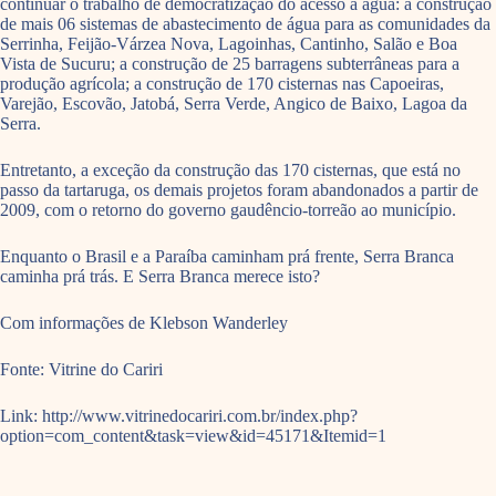
continuar o trabalho de democratização do acesso à água: a construção
de mais 06 sistemas de abastecimento de água para as comunidades da
Serrinha, Feijão-Várzea Nova, Lagoinhas, Cantinho, Salão e Boa
Vista de Sucuru; a construção de 25 barragens subterrâneas para a
produção agrícola; a construção de 170 cisternas nas Capoeiras,
Varejão, Escovão, Jatobá, Serra Verde, Angico de Baixo, Lagoa da
Serra.
Entretanto, a exceção da construção das 170 cisternas, que está no
passo da tartaruga, os demais projetos foram abandonados a partir de
2009, com o retorno do governo gaudêncio-torreão ao município.
Enquanto o Brasil e a Paraíba caminham prá frente, Serra Branca
caminha prá trás. E Serra Branca merece isto?
Com informações de Klebson Wanderley
Fonte: Vitrine do Cariri
Link: http://www.vitrinedocariri.com.br/index.php?
option=com_content&task=view&id=45171&Itemid=1