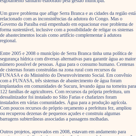
esgotamento sanitário elaborado pela gestão municipal.
Um grave problema que aflige Serra Branca e as cidades da região está
relacionado com as inconsistências da adutora do Congo. Mas o
Governo da Paraíba está empenhado em equacionar esse problema de
forma sustentável, inclusive com a possibilidade de religar os sistemas
de abastecimentos locais como artifício complementar à adutora
regional.
Entre 2005 e 2008 o município de Serra Branca tinha uma política de
segurança hídrica com diversas alternativas para garantir água ao maior
número possível de pessoas. Água para o consumo humano. Centenas
de cisternas foram construídas na zona rural com recursos da
FUNASA e do Ministério do Desenvolvimento Social. Em convênio
com a FUNASA, três sistemas de abastecimento de água foram
implantados em comunidades de Sucuru, levando água na torneira para
122 famílias de agricultores. Com recursos da própria prefeitura, um
dessalinizador foi instalado no Sítio Farias e chafarizes foram
instalados em várias comunidades. Água para a produção agrícola.
Com poucos recursos do próprio orçamento a prefeitura fez, ampliou
ou recuperou dezenas de pequenos açudes e construiu algumas
barragens subterrâneas associadas a passagens molhadas.
Outros projetos, aprovados em 2008, estavam em andamento para