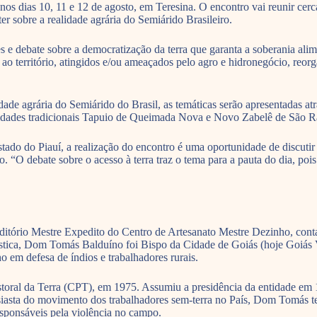
nos dias 10, 11 e 12 de agosto, em Teresina. O encontro vai reunir cer
r sobre a realidade agrária do Semiárido Brasileiro.
 debate sobre a democratização da terra que garanta a soberania aliment
 ao território, atingidos e/ou ameaçados pelo agro e hidronegócio, reorga
ade agrária do Semiárido do Brasil, as temáticas serão apresentadas at
unidades tradicionais Tapuio de Queimada Nova e Novo Zabelê de São
 do Piauí, a realização do encontro é uma oportunidade de discutir as
 “O debate sobre o acesso à terra traz o tema para a pauta do dia, pois
 auditório Mestre Expedito do Centro de Artesanato Mestre Dezinho, c
ística, Dom Tomás Balduíno foi Bispo da Cidade de Goiás (hoje Goiás 
 em defesa de índios e trabalhadores rurais.
l da Terra (CPT), em 1975. Assumiu a presidência da entidade em 1999
usiasta do movimento dos trabalhadores sem-terra no País, Dom Tomás t
esponsáveis pela violência no campo.