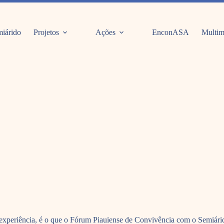
iárido
Projetos
Ações
EnconASA
Multim
e experiência, é o que o Fórum Piauiense de Convivência com o Semiárid