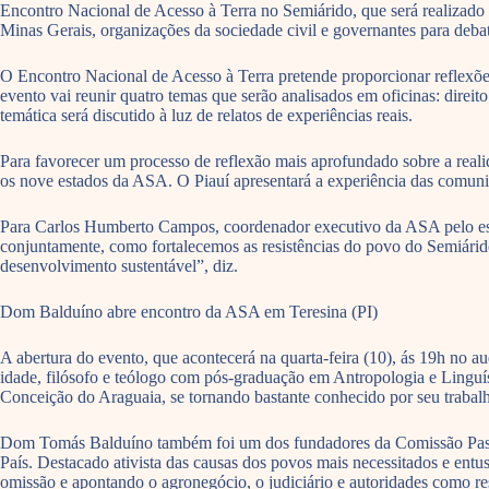
Encontro Nacional de Acesso à Terra no Semiárido, que será realizado 
Minas Gerais, organizações da sociedade civil e governantes para debate
O Encontro Nacional de Acesso à Terra pretende proporcionar reflexões e
evento vai reunir quatro temas que serão analisados em oficinas: direito
temática será discutido à luz de relatos de experiências reais.
Para favorecer um processo de reflexão mais aprofundado sobre a realid
os nove estados da ASA. O Piauí apresentará a experiência das com
Para Carlos Humberto Campos, coordenador executivo da ASA pelo estado
conjuntamente, como fortalecemos as resistências do povo do Semiárido.
desenvolvimento sustentável”, diz.
Dom Balduíno abre encontro da ASA em Teresina (PI)
A abertura do evento, que acontecerá na quarta-feira (10), ás 19h no
idade, filósofo e teólogo com pós-graduação em Antropologia e Lingu
Conceição do Araguaia, se tornando bastante conhecido por seu trabalho
Dom Tomás Balduíno também foi um dos fundadores da Comissão Pastora
País. Destacado ativista das causas dos povos mais necessitados e ent
omissão e apontando o agronegócio, o judiciário e autoridades como r