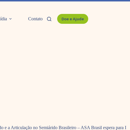
ídia
Contato
Doe e Ajude
o e a Articulação no Semiárido Brasileiro – ASA Brasil espera para I