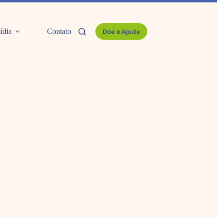
ídia
Contato
Doe e Ajude