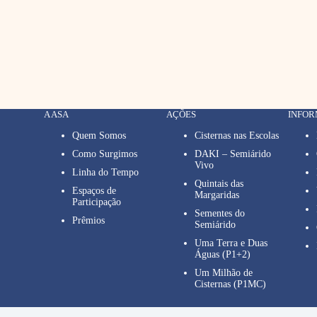
A ASA
AÇÕES
INFO
Quem Somos
Cisternas nas Escolas
Como Surgimos
DAKI – Semiárido
Vivo
Linha do Tempo
Quintais das
Espaços de
Margaridas
Participação
Sementes do
Prêmios
Semiárido
Uma Terra e Duas
Águas (P1+2)
Um Milhão de
Cisternas (P1MC)