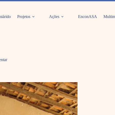
iárido
Projetos
Ações
EnconASA
Multim
entar