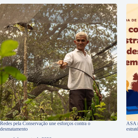
Redes pela Conservação une esforços contra o
ASA r
desmatamento
estra