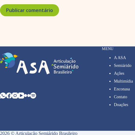
Publicar comentário
MENU
A ASA
Semiárido
Ações
Multimídia
Enconasa
Contato
Doações
2026 © Articulação Semiárido Brasileiro