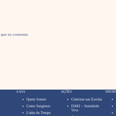
 que eu comentar.
A ASA
AÇÕES
INFO
Quem Somos
Cisternas nas Escolas
Como Surgimos
DAKI – Semiárido
Vivo
Linha do Tempo