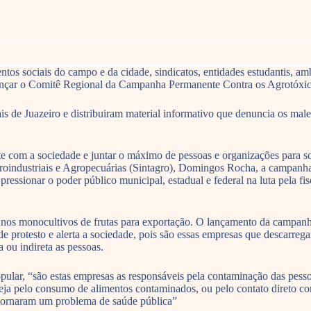
 sociais do campo e da cidade, sindicatos, entidades estudantis, ambie
lançar o Comitê Regional da Campanha Permanente Contra os Agrotóxic
is de Juazeiro e distribuiram material informativo que denuncia os male
te com a sociedade e juntar o máximo de pessoas e organizações para s
roindustriais e Agropecuárias (Sintagro), Domingos Rocha, a campanha
ressionar o poder público municipal, estadual e federal na luta pela fi
os monocultivos de frutas para exportação. O lançamento da campanha f
e protesto e alerta a sociedade, pois são essas empresas que descarreg
a ou indireta as pessoas.
pular, “são estas empresas as responsáveis pela contaminação das pess
 seja pelo consumo de alimentos contaminados, ou pelo contato direto c
 tornaram um problema de saúde pública”