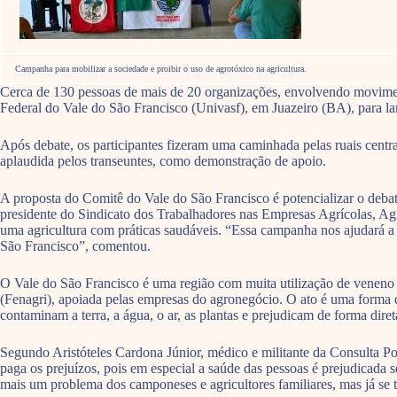
Campanha para mobilizar a sociedade e proibir o uso de agrotóxico na agricultura.
Cerca de 130 pessoas de mais de 20 organizações, envolvendo movimentos
Federal do Vale do São Francisco (Univasf), em Juazeiro (BA), para 
Após debate, os participantes fizeram uma caminhada pelas ruais centra
aplaudida pelos transeuntes, como demonstração de apoio.
A proposta do Comitê do Vale do São Francisco é potencializar o deba
presidente do Sindicato dos Trabalhadores nas Empresas Agrícolas, Ag
uma agricultura com práticas saudáveis. “Essa campanha nos ajudará a p
São Francisco”, comentou.
O Vale do São Francisco é uma região com muita utilização de veneno n
(Fenagri), apoiada pelas empresas do agronegócio. O ato é uma forma d
contaminam a terra, a água, o ar, as plantas e prejudicam de forma diret
Segundo Aristóteles Cardona Júnior, médico e militante da Consulta Po
paga os prejuízos, pois em especial a saúde das pessoas é prejudicada
mais um problema dos camponeses e agricultores familiares, mas já se