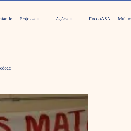
iárido
Projetos
Ações
EnconASA
Multim
iedade