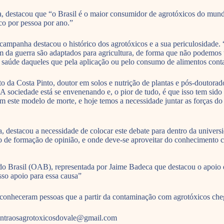
, destacou que “o Brasil é o maior consumidor de agrotóxicos do mundo
ico por pessoa por ano.”
ampanha destacou o histórico dos agrotóxicos e a sua periculosidade. 
im da guerra são adaptados para agricultura, de forma que não podemos 
 a saúde daqueles que pela aplicação ou pelo consumo de alimentos co
 da Costa Pinto, doutor em solos e nutrição de plantas e pós-doutora
 sociedade está se envenenando e, o pior de tudo, é que isso tem sido
 este modelo de morte, e hoje temos a necessidade juntar as forças d
 destacou a necessidade de colocar este debate para dentro da universi
 de formação de opinião, e onde deve-se aproveitar do conhecimento cie
rasil (OAB), representada por Jaime Badeca que destacou o apoio da
osso apoio para essa causa”
 conheceram pessoas que a partir da contaminação com agrotóxicos che
 contraosagrotoxicosdovale@gmail.com