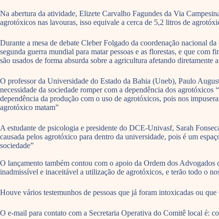
Na abertura da atividade, Elizete Carvalho Fagundes da Via Campesina
agrotóxicos nas lavouras, isso equivale a cerca de 5,2 litros de agrotóx
Durante a mesa de debate Cleber Folgado da coordenação nacional da c
segunda guerra mundial para matar pessoas e as florestas, e que com f
são usados de forma absurda sobre a agricultura afetando diretamente
O professor da Universidade do Estado da Bahia (Uneb), Paulo Augusto
necessidade da sociedade romper com a dependência dos agrotóxicos “A
dependência da produção com o uso de agrotóxicos, pois nos impuseram
agrotóxico matam”
A estudante de psicologia e presidente do DCE-Univasf, Sarah Fonseca,
causada pelos agrotóxico para dentro da universidade, pois é um espaço
sociedade”
O lançamento também contou com o apoio da Ordem dos Advogados do B
inadmissível e inaceitável a utilização de agrotóxicos, e terão todo o n
Houve vários testemunhos de pessoas que já foram intoxicadas ou que
O e-mail para contato com a Secretaria Operativa do Comitê local é: