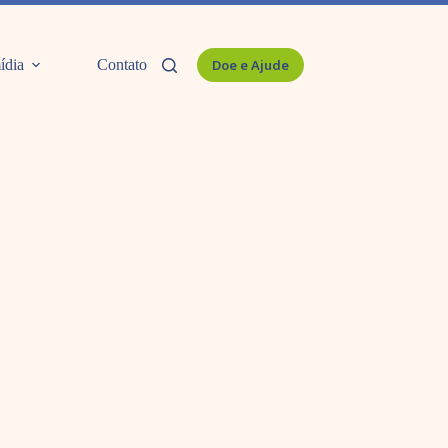
ídia
Contato
Doe e Ajude