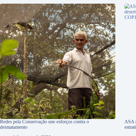
Redes pela Conservação une esforços contra o
ASA r
desmatamento
estra