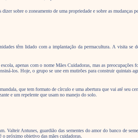
 dizer sobre o zoneamento de uma propriedade e sobre as mudanças perce
nidades têm lidado com a implantação da permacultura. A visita se
 na escola, apenas com o nome Mães Cuidadoras, mas as preocupações f
nsiná-los. Hoje, o grupo se une em mutirões para construir quintais ag
 mandala, que tem formato de círculo e uma abertura que vai até seu cen
izante e um repelente que usam no manejo do solo.
 Valteir Antunes, guardião das sementes do amor do banco de semente
é o próximo objetivo das mães cuidadoras.