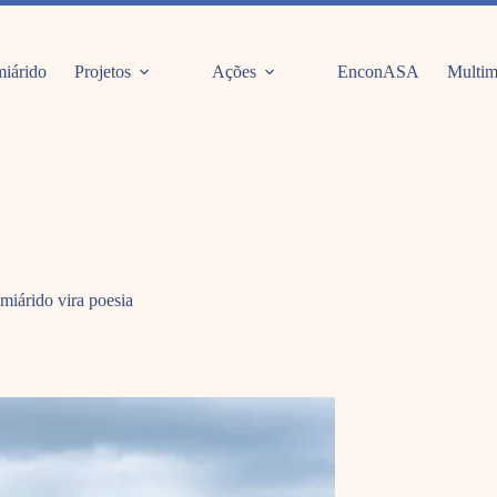
iárido
Projetos
Ações
EnconASA
Multim
miárido vira poesia