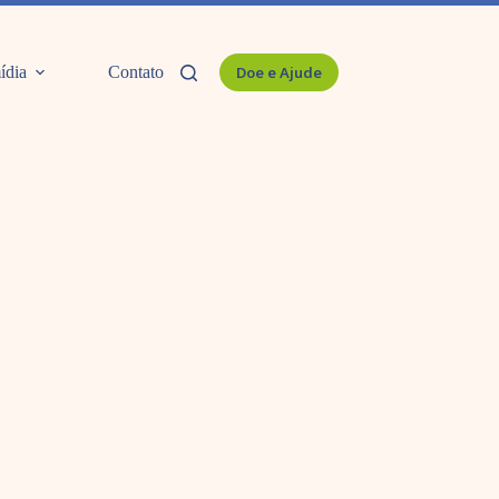
ídia
Contato
Doe e Ajude