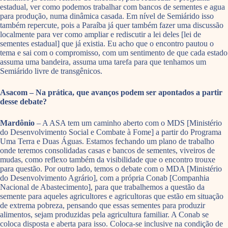
estadual, ver como podemos trabalhar com bancos de sementes e agua
para produção, numa dinâmica casada. Em nível de Semiárido isso
também repercute, pois a Paraíba já quer também fazer uma discussão
localmente para ver como ampliar e rediscutir a lei deles [lei de
sementes estadual] que já existia. Eu acho que o encontro pautou o
tema e sai com o compromisso, com um sentimento de que cada estado
assuma uma bandeira, assuma uma tarefa para que tenhamos um
Semiárido livre de transgênicos.
Asacom – Na prática, que avanços podem ser apontados a partir
desse debate?
Mardônio
– A ASA tem um caminho aberto com o MDS [Ministério
do Desenvolvimento Social e Combate à Fome] a partir do Programa
Uma Terra e Duas Águas. Estamos fechando um plano de trabalho
onde teremos consolidadas casas e bancos de sementes, viveiros de
mudas, como reflexo também da visibilidade que o encontro trouxe
para questão. Por outro lado, temos o debate com o MDA [Ministério
do Desenvolvimento Agrário], com a própria Conab [Companhia
Nacional de Abastecimento], para que trabalhemos a questão da
semente para aqueles agricultores e agricultoras que estão em situação
de extrema pobreza, pensando que essas sementes para produzir
alimentos, sejam produzidas pela agricultura familiar. A Conab se
coloca disposta e aberta para isso. Coloca-se inclusive na condição de