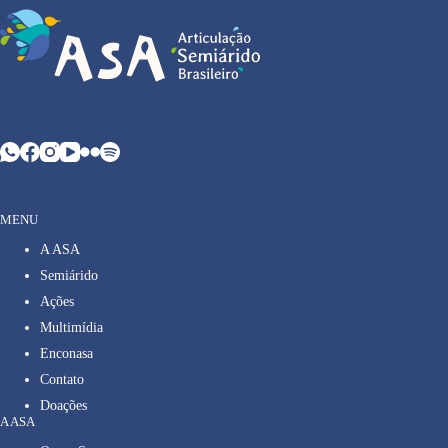
MENU
A ASA
Semiárido
Ações
Multimídia
Enconasa
Contato
Doações
A ASA