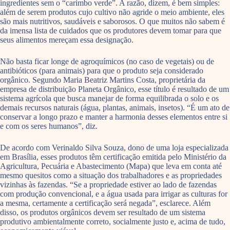
ingredientes sem o “carimbo verde”. A razão, dizem, é bem simples:
além de serem produtos cujo cultivo não agride o meio ambiente, eles
são mais nutritivos, saudáveis e saborosos. O que muitos não sabem é
da imensa lista de cuidados que os produtores devem tomar para que
seus alimentos mereçam essa designação.
Não basta ficar longe de agroquímicos (no caso de vegetais) ou de
antibióticos (para animais) para que o produto seja considerado
orgânico. Segundo Maria Beatriz Martins Costa, proprietária da
empresa de distribuição Planeta Orgânico, esse título é resultado de um
sistema agrícola que busca manejar de forma equilibrada o solo e os
demais recursos naturais (água, plantas, animais, insetos). “É um ato de
conservar a longo prazo e manter a harmonia desses elementos entre si
e com os seres humanos”, diz.
De acordo com Verinaldo Silva Souza, dono de uma loja especializada
em Brasília, esses produtos têm certificação emitida pelo Ministério da
Agricultura, Pecuária e Abastecimento (Mapa) que leva em conta até
mesmo quesitos como a situação dos trabalhadores e as propriedades
vizinhas às fazendas. “Se a propriedade estiver ao lado de fazendas
com produção convencional, e a água usada para irrigar as culturas for
a mesma, certamente a certificação será negada”, esclarece. Além
disso, os produtos orgânicos devem ser resultado de um sistema
produtivo ambientalmente correto, socialmente justo e, acima de tudo,