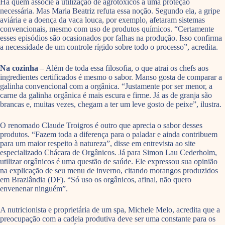
Há quem associe a utilização de agrotóxicos a uma proteção
necessária. Mas Maria Beatriz refuta essa noção. Segundo ela, a gripe
aviária e a doença da vaca louca, por exemplo, afetaram sistemas
convencionais, mesmo com uso de produtos químicos. “Certamente
esses episódios são ocasionados por falhas na produção. Isso confirma
a necessidade de um controle rígido sobre todo o processo”, acredita.
Na cozinha
– Além de toda essa filosofia, o que atrai os chefs aos
ingredientes certificados é mesmo o sabor. Manso gosta de comparar a
galinha convencional com a orgânica. “Justamente por ser menor, a
carne da galinha orgânica é mais escura e firme. Já as de granja são
brancas e, muitas vezes, chegam a ter um leve gosto de peixe”, ilustra.
O renomado Claude Troigros é outro que aprecia o sabor desses
produtos. “Fazem toda a diferença para o paladar e ainda contribuem
para um maior respeito à natureza”, disse em entrevista ao site
especializado Chácara de Orgânicos. Já para Simon Lau Cederholm,
utilizar orgânicos é uma questão de saúde. Ele expressou sua opinião
na explicação de seu menu de inverno, citando morangos produzidos
em Brazlândia (DF). “Só uso os orgânicos, afinal, não quero
envenenar ninguém”.
A nutricionista e proprietária de um spa, Michele Melo, acredita que a
preocupação com a cadeia produtiva deve ser uma constante para os