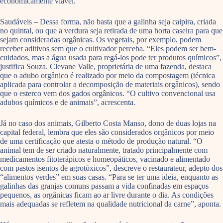
economicamente viável.
Saudáveis – Dessa forma, não basta que a galinha seja caipira, criada
no quintal, ou que a verdura seja retirada de uma horta caseira para que
sejam consideradas orgânicas. Os vegetais, por exemplo, podem
receber aditivos sem que o cultivador perceba. “Eles podem ser bem-
cuidados, mas a água usada para regá-los pode ter produtos químicos”,
justifica Souza. Clevane Valle, proprietária de uma fazenda, destaca
que o adubo orgânico é realizado por meio da compostagem (técnica
aplicada para controlar a decomposição de materiais orgânicos), sendo
que o esterco vem dos gados orgânicos. “O cultivo convencional usa
adubos químicos e de animais”, acrescenta.
Já no caso dos animais, Gilberto Costa Manso, dono de duas lojas na
capital federal, lembra que eles são considerados orgânicos por meio
de uma certificação que atesta o método de produção natural. “O
animal tem de ser criado naturalmente, tratado principalmente com
medicamentos fitoterápicos e homeopáticos, vacinado e alimentado
com pastos isentos de agrotóxicos”, descreve o restaurateur, adepto dos
“alimentos verdes” em suas casas. “Para se ter uma ideia, enquanto as
galinhas das granjas comuns passam a vida confinadas em espaços
pequenos, as orgânicas ficam ao ar livre durante o dia. As condições
mais adequadas se refletem na qualidade nutricional da carne”, aponta.