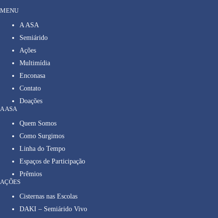
MENU
A ASA
Semiárido
Ações
Multimídia
Enconasa
Contato
Doações
A ASA
Quem Somos
Como Surgimos
Linha do Tempo
Espaços de Participação
Prêmios
AÇÕES
Cisternas nas Escolas
DAKI – Semiárido Vivo