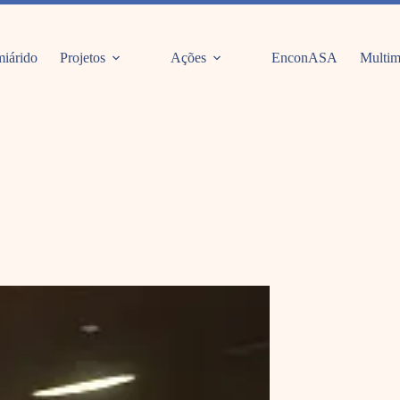
iárido
Projetos
Ações
EnconASA
Multim