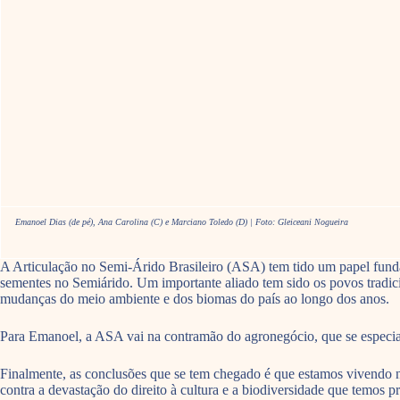
Emanoel Dias (de pé), Ana Carolina (C) e Marciano Toledo (D) | Foto: Gleiceani Nogueira
A Articulação no Semi-Árido Brasileiro (ASA) tem tido um papel fundam
sementes no Semiárido. Um importante aliado tem sido os povos tradici
mudanças do meio ambiente e dos biomas do país ao longo dos anos.
Para Emanoel, a ASA vai na contramão do agronegócio, que se especiali
Finalmente, as conclusões que se tem chegado é que estamos vivendo n
contra a devastação do direito à cultura e a biodiversidade que temos p