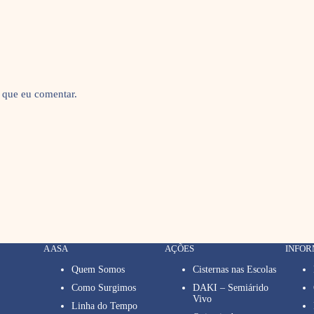
 que eu comentar.
A ASA
AÇÕES
INFO
Quem Somos
Cisternas nas Escolas
Como Surgimos
DAKI – Semiárido
Vivo
Linha do Tempo