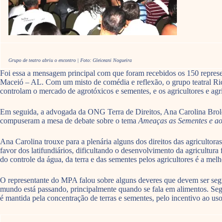
Grupo de teatro abriu o encontro | Foto: Gleiceani Nogueira
Foi essa a mensagem principal com que foram recebidos os 150 represen
Maceió – AL. Com um misto de comédia e reflexão, o grupo teatral Ric
controlam o mercado de agrotóxicos e sementes, e os agricultores e agr
Em seguida, a advogada da ONG Terra de Direitos, Ana Carolina Bro
compuseram a mesa de debate sobre o tema
Ameaças as Sementes e ao 
Ana Carolina trouxe para a plenária alguns dos direitos das agricultora
favor dos latifundiários, dificultando o desenvolvimento da agricultura
do controle da água, da terra e das sementes pelos agricultores é a mel
O representante do MPA falou sobre alguns deveres que devem ser segu
mundo está passando, principalmente quando se fala em alimentos. Se
é mantida pela concentração de terras e sementes, pelo incentivo ao u