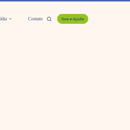
ídia
Contato
Doe e Ajude