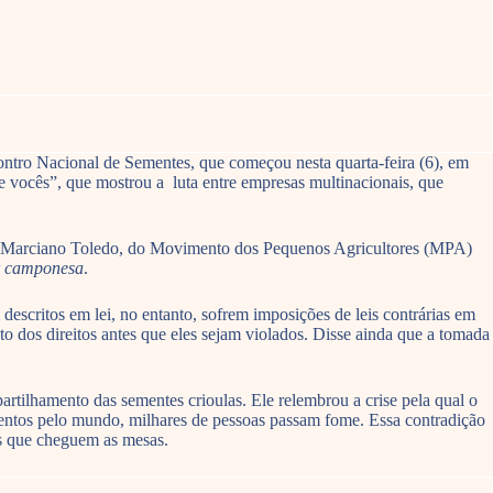
ontro Nacional de Sementes, que começou nesta quarta-feira (6), em
 vocês”, que mostrou a luta entre empresas multinacionais, que
 e Marciano Toledo, do Movimento dos Pequenos Agricultores (MPA)
ar camponesa
.
 descritos em lei, no entanto, sofrem imposições de leis contrárias em
nto dos direitos antes que eles sejam violados. Disse ainda que a tomada
tilhamento das sementes crioulas. Ele relembrou a crise pela qual o
entos pelo mundo, milhares de pessoas passam fome. Essa contradição
es que cheguem as mesas.