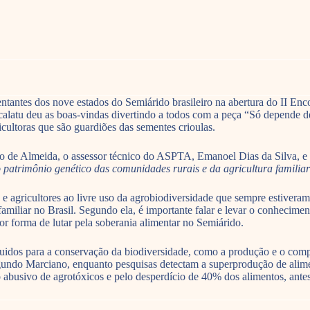
tantes dos nove estados do Semiárido brasileiro na abertura do II Enc
alatu deu as boas-vindas divertindo a todos com a peça “Só depende de
icultoras que são guardiões das sementes crioulas.
lo de Almeida, o assessor técnico do ASPTA, Emanoel Dias da Silva,
patrimônio genético das comunidades rurais e da agricultura famili
s e agricultores ao livre uso da agrobiodiversidade que sempre estiveram
 familiar no Brasil. Segundo ela, é importante falar e levar o conhecime
hor forma de lutar pela soberania alimentar no Semiárido.
idos para a conservação da biodiversidade, como a produção e o compar
gundo Marciano, enquanto pesquisas detectam a superprodução de alim
so abusivo de agrotóxicos e pelo desperdício de 40% dos alimentos, ant