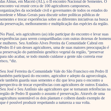
das Almas, em Maceió (AL), o II encontro Nacional de Sementes. O
encontro vai reunir cerca de 100 agricultores camponeses,
organizações da sociedade civil e governantes de todos os estados do
nordeste e Minas Gerais para discutir sobre políticas públicas de
sementes e trocar experiências sobre as diferentes iniciativas na busca
da preservação, melhoramento e multiplicação das espécies da região.
No Piauí, seis agricultores (as) irão participar do encontro e levar suas
experiências para serem compartilhadas com outras dezenas de homens
e mulheres. Seu Antônio Alves Pereira da Comunidade Cabral em
Pedro II é um desses agricultores, uma de suas maiores preocupação é
a preservação do patrimônio genético vegetal da região, “preservar
para não acabar, se todo mundo cuidasse a gente não correria esse
risco, “diz.
Seu José Ferreira da Comunidade Vale do São Francisco em Pedro II
também participará do encontro, agricultor e adepto da agroecologia,
ele também guarda suas sementes e diz que leva para o encontro a
perspectiva de trocar experiências com agricultores de outros Estados.
Seu José e Seu Antônio são agricultores que se tornaram referências na
região de Pedro II quando o assunto é preservação. Através de uma
agricultura sustentável os dois plantam e colhem dando exemplo de
que é possível produzir respeitando a natureza a sua volta.