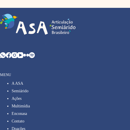
MENU
A ASA
Semiárido
Ações
Multimídia
Enconasa
Contato
Doações