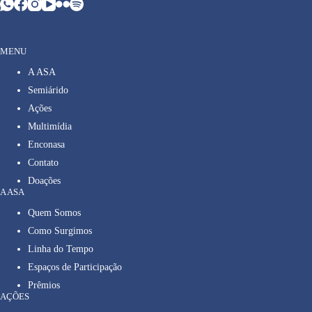
MENU
A ASA
Semiárido
Ações
Multimídia
Enconasa
Contato
Doações
A ASA
Quem Somos
Como Surgimos
Linha do Tempo
Espaços de Participação
Prêmios
AÇÕES