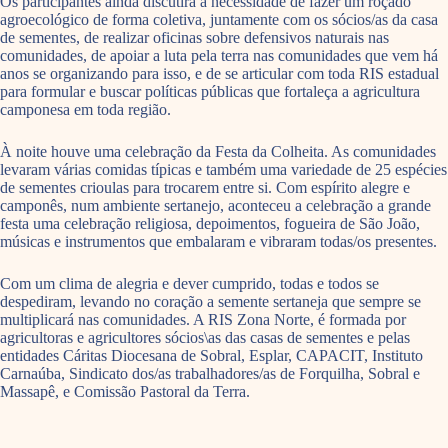
Os participantes ainda discutira a necessidade de fazer um roçado
agroecológico de forma coletiva, juntamente com os sócios/as da casa
de sementes, de realizar oficinas sobre defensivos naturais nas
comunidades, de apoiar a luta pela terra nas comunidades que vem há
anos se organizando para isso, e de se articular com toda RIS estadual
para formular e buscar políticas públicas que fortaleça a agricultura
camponesa em toda região.
À noite houve uma celebração da Festa da Colheita. As comunidades
levaram várias comidas típicas e também uma variedade de 25 espécies
de sementes crioulas para trocarem entre si. Com espírito alegre e
camponês, num ambiente sertanejo, aconteceu a celebração a grande
festa uma celebração religiosa, depoimentos, fogueira de São João,
músicas e instrumentos que embalaram e vibraram todas/os presentes.
Com um clima de alegria e dever cumprido, todas e todos se
despediram, levando no coração a semente sertaneja que sempre se
multiplicará nas comunidades. A RIS Zona Norte, é formada por
agricultoras e agricultores sócios\as das casas de sementes e pelas
entidades Cáritas Diocesana de Sobral, Esplar, CAPACIT, Instituto
Carnaúba, Sindicato dos/as trabalhadores/as de Forquilha, Sobral e
Massapê, e Comissão Pastoral da Terra.