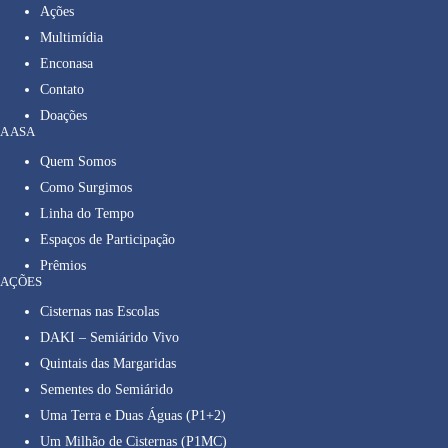
Ações
Multimídia
Enconasa
Contato
Doações
A ASA
Quem Somos
Como Surgimos
Linha do Tempo
Espaços de Participação
Prêmios
AÇÕES
Cisternas nas Escolas
DAKI – Semiárido Vivo
Quintais das Margaridas
Sementes do Semiárido
Uma Terra e Duas Águas (P1+2)
Um Milhão de Cisternas (P1MC)