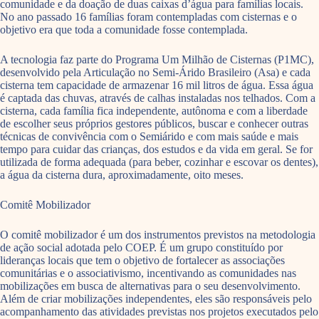
comunidade e da doação de duas caixas d’água para famílias locais.
No ano passado 16 famílias foram contempladas com cisternas e o
objetivo era que toda a comunidade fosse contemplada.
A tecnologia faz parte do Programa Um Milhão de Cisternas (P1MC),
desenvolvido pela Articulação no Semi-Árido Brasileiro (Asa) e cada
cisterna tem capacidade de armazenar 16 mil litros de água. Essa água
é captada das chuvas, através de calhas instaladas nos telhados. Com a
cisterna, cada família fica independente, autônoma e com a liberdade
de escolher seus próprios gestores públicos, buscar e conhecer outras
técnicas de convivência com o Semiárido e com mais saúde e mais
tempo para cuidar das crianças, dos estudos e da vida em geral. Se for
utilizada de forma adequada (para beber, cozinhar e escovar os dentes),
a água da cisterna dura, aproximadamente, oito meses.
Comitê Mobilizador
O comitê mobilizador é um dos instrumentos previstos na metodologia
de ação social adotada pelo COEP. É um grupo constituído por
lideranças locais que tem o objetivo de fortalecer as associações
comunitárias e o associativismo, incentivando as comunidades nas
mobilizações em busca de alternativas para o seu desenvolvimento.
Além de criar mobilizações independentes, eles são responsáveis pelo
acompanhamento das atividades previstas nos projetos executados pelo