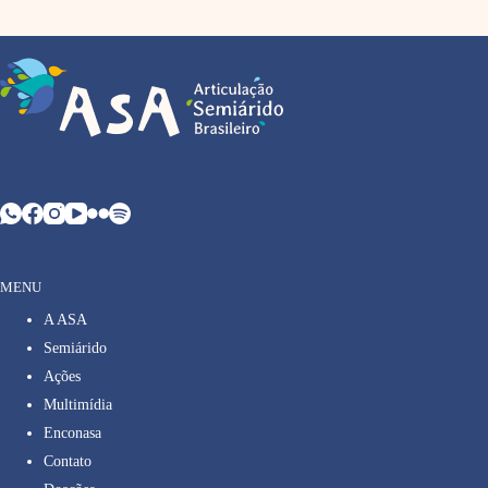
MENU
A ASA
Semiárido
Ações
Multimídia
Enconasa
Contato