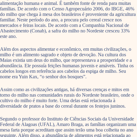
alimentação humana e animal. É também fonte de renda para muitas
famílias. De acordo com o Censo Agropecuário 2006, do IBGE, 46%
do milho que chega à mesa dos brasileiros é proveniente da agricultura
familiar. Neste período do ano, a procura pelo cereal cresce nos
mercados e feiras locais. De acordo com a Companhia Nacional de
Abastecimento (Conab), a safra do milho no Nordeste cresceu 33%
este ano.
Além dos aspectos alimentar e econômico, em muitas civilizações, o
milho é um alimento sagrado e objeto de devoção. Na cultura dos
Maias existia um deus do milho, que representava a prosperidade e a
abundância. Ele possuía feições humanas juvenis e amáveis. Tinha os
cabelos longos em referência aos cabelos da espiga de milho. Seu
nome era Yuin Kax, “o senhor dos bosques”.
Assim como as civilizações antigas, há diversas crenças e mitos em
torno do milho nas comunidades rurais do Nordeste brasileiro, onde o
cultivo do milho é muito forte. Uma delas está relacionada à
diversidade de pratos a base do cereal durante os festejos juninos.
Segundo o professor do Instituto de Ciências Sociais da Universidade
Federal de Alagoas (UFAL), Amaro Braga, as famílias organizam uma
mesa farta porque acreditam que assim terão uma boa colheita no ano
seguinte. Além disso, a abundância de alimentos está relacionada ao