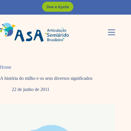
Pular
Doe e Ajude
para
o
conteúdo
Home
A história do milho e os seus diversos significados
22 de junho de 2011