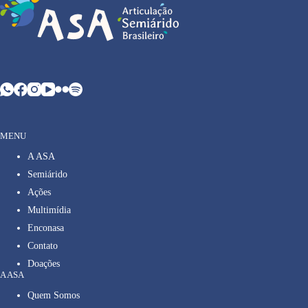
MENU
A ASA
Semiárido
Ações
Multimídia
Enconasa
Contato
Doações
A ASA
Quem Somos