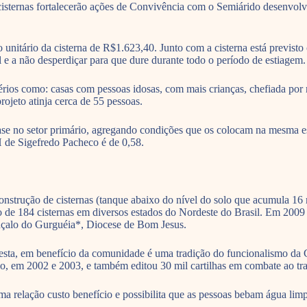
s cisternas fortalecerão ações de Convivência com o Semiárido desenvol
 unitário da cisterna de R$1.623,40. Junto com a cisterna está previst
 e a não desperdiçar para que dure durante todo o período de estiagem.
érios como: casas com pessoas idosas, com mais crianças, chefiada por 
ojeto atinja cerca de 55 pessoas.
ase no setor primário, agregando condições que os colocam na mesma 
de Sigefredo Pacheco é de 0,58.
onstrução de cisternas (tanque abaixo do nível do solo que acumula 16 
o de 184 cisternas em diversos estados do Nordeste do Brasil. Em 2009 
nçalo do Gurguéia*, Diocese de Bom Jesus.
 esta, em benefício da comunidade é uma tradição do funcionalismo da
, em 2002 e 2003, e também editou 30 mil cartilhas em combate ao trab
ma relação custo benefício e possibilita que as pessoas bebam água lim