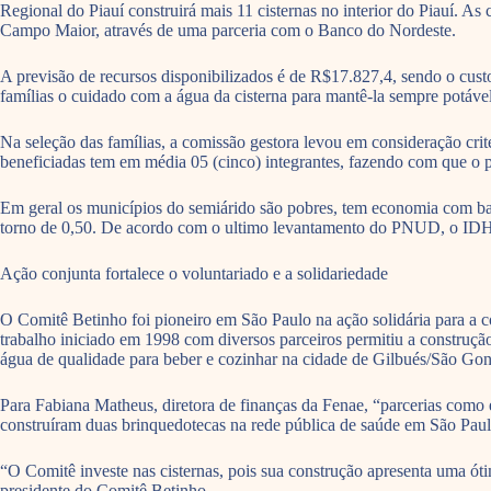
Regional do Piauí construirá mais 11 cisternas no interior do Piauí. A
Campo Maior, através de uma parceria com o Banco do Nordeste.
A previsão de recursos disponibilizados é de R$17.827,4, sendo o custo
famílias o cuidado com a água da cisterna para mantê-la sempre potável
Na seleção das famílias, a comissão gestora levou em consideração crit
beneficiadas tem em média 05 (cinco) integrantes, fazendo com que o pr
Em geral os municípios do semiárido são pobres, tem economia com b
torno de 0,50. De acordo com o ultimo levantamento do PNUD, o IDH 
Ação conjunta fortalece o voluntariado e a solidariedade
O Comitê Betinho foi pioneiro em São Paulo na ação solidária para a c
trabalho iniciado em 1998 com diversos parceiros permitiu a construçã
água de qualidade para beber e cozinhar na cidade de Gilbués/São Go
Para Fabiana Matheus, diretora de finanças da Fenae, “parcerias como
construíram duas brinquedotecas na rede pública de saúde em São Paulo
“O Comitê investe nas cisternas, pois sua construção apresenta uma óti
presidente do Comitê Betinho.