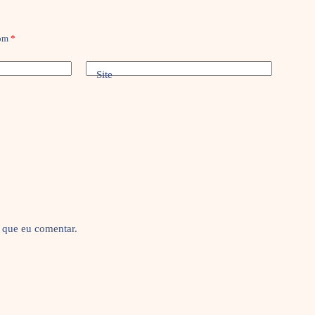
com
*
Site
 que eu comentar.