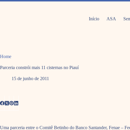
Pular
para
o
conteúdo
Início
ASA
Sem
Home
Parceria constrói mais 11 cisternas no Piauí
15 de junho de 2011
Uma parceria entre o Comitê Betinho do Banco Santander, Fenae – Fed