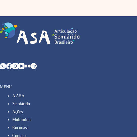
MENU
A ASA
Semiárido
Ações
Multimídia
Enconasa
Contato