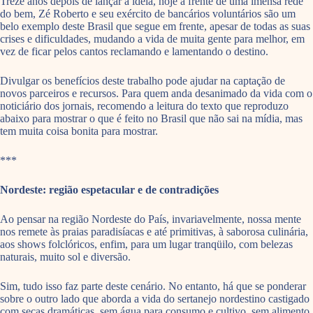
Treze anos depois de lançar a idéia, hoje à frente de uma imensa rede
do bem, Zé Roberto e seu exército de bancários voluntários são um
belo exemplo deste Brasil que segue em frente, apesar de todas as suas
crises e dificuldades, mudando a vida de muita gente para melhor, em
vez de ficar pelos cantos reclamando e lamentando o destino.
Divulgar os benefícios deste trabalho pode ajudar na captação de
novos parceiros e recursos. Para quem anda desanimado da vida com o
noticiário dos jornais, recomendo a leitura do texto que reproduzo
abaixo para mostrar o que é feito no Brasil que não sai na mídia, mas
tem muita coisa bonita para mostrar.
***
Nordeste: região espetacular e de contradições
Ao pensar na região Nordeste do País, invariavelmente, nossa mente
nos remete às praias paradisíacas e até primitivas, à saborosa culinária,
aos shows folclóricos, enfim, para um lugar tranqüilo, com belezas
naturais, muito sol e diversão.
Sim, tudo isso faz parte deste cenário. No entanto, há que se ponderar
sobre o outro lado que aborda a vida do sertanejo nordestino castigado
com secas dramáticas, sem água para consumo e cultivo, sem alimento,