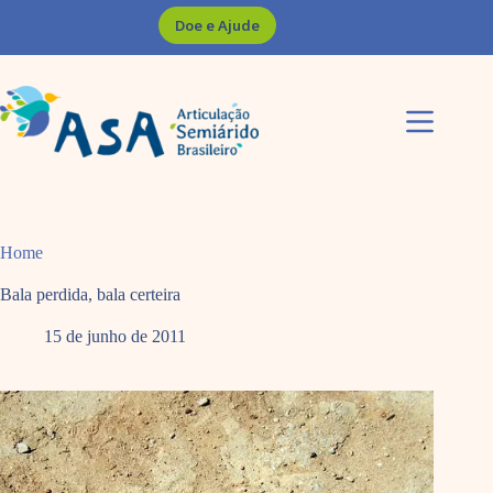
Pular
Doe e Ajude
para
o
conteúdo
Home
Bala perdida, bala certeira
15 de junho de 2011