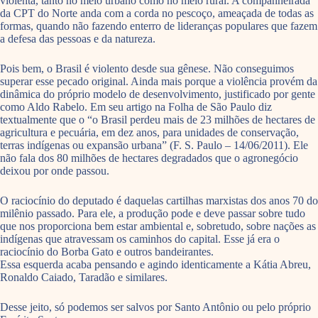
violenta, tanto no meio urbano como no meio rural. A companheirada
da CPT do Norte anda com a corda no pescoço, ameaçada de todas as
formas, quando não fazendo enterro de lideranças populares que fazem
a defesa das pessoas e da natureza.
Pois bem, o Brasil é violento desde sua gênese. Não conseguimos
superar esse pecado original. Ainda mais porque a violência provém da
dinâmica do próprio modelo de desenvolvimento, justificado por gente
como Aldo Rabelo. Em seu artigo na Folha de São Paulo diz
textualmente que o “o Brasil perdeu mais de 23 milhões de hectares de
agricultura e pecuária, em dez anos, para unidades de conservação,
terras indígenas ou expansão urbana” (F. S. Paulo – 14/06/2011). Ele
não fala dos 80 milhões de hectares degradados que o agronegócio
deixou por onde passou.
O raciocínio do deputado é daquelas cartilhas marxistas dos anos 70 do
milênio passado. Para ele, a produção pode e deve passar sobre tudo
que nos proporciona bem estar ambiental e, sobretudo, sobre nações as
indígenas que atravessam os caminhos do capital. Esse já era o
raciocínio do Borba Gato e outros bandeirantes.
Essa esquerda acaba pensando e agindo identicamente a Kátia Abreu,
Ronaldo Caiado, Taradão e similares.
Desse jeito, só podemos ser salvos por Santo Antônio ou pelo próprio