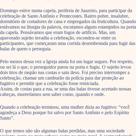
Domingo estive numa capela, periferia de Juazeiro, para participar da
celebração de Santo Antônio e Pentecostes. Bairro pobre, insalubre,
dormitório de cortadores de cana e empregados da fruticultura. Quando
estávamos na liturgia da palavra, escutamos alguns estampidos na porta
da capela. Pensávamos que eram fogos de artifício. Mas, um
apavorado sujeito invadiu a celebração, escondeu-se entre os
participantes, que começaram uma corrida desembestada para fugir das
balas de quem o perseguia.
Pelo menos dessa vez a Igreja ainda foi um lugar seguro. Por respeito,
ou sei lá o que, o perseguidor parou na porta e fugiu. O sujeito levou
dois tiros de raspão nas costas e saiu ileso. Foi preciso interromper a
celebração, chamar um camburão da polícia para dar proteção ao
fugitivo e permitir que a celebração fosse reiniciada.
Assim, de costas para a rua, se uma das balas tivesse acertado nossas
cabeças, morreríamos sem saber como, quando e onde.
Quando a celebração terminou, uma mulher dizia ao fugitivo: “você
agradeça a Deus porque foi salvo por Santo Antônio e pelo Espírito
Santo”.
O que temos não são algumas balas perdidas, mas uma sociedade