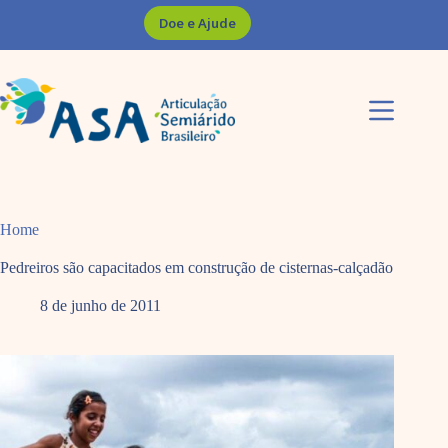
Pular
Doe e Ajude
para
o
conteúdo
Home
Pedreiros são capacitados em construção de cisternas-calçadão
8 de junho de 2011