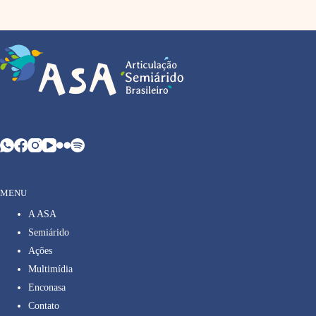
MENU
A ASA
Semiárido
Ações
Multimídia
Enconasa
Contato