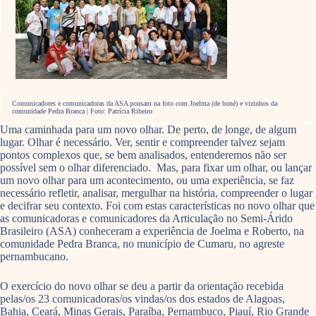
Comunicadores e comunicadoras da ASA pousam na foto com Joelma (de boné) e vizinhos da
comunidade Pedra Branca | Foto: Patrícia Ribeiro
Uma caminhada para um novo olhar. De perto, de longe, de algum
lugar. Olhar é necessário. Ver, sentir e compreender talvez sejam
pontos complexos que, se bem analisados, entenderemos não ser
possível sem o olhar diferenciado. Mas, para fixar um olhar, ou lançar
um novo olhar para um acontecimento, ou uma experiência, se faz
necessário refletir, analisar, mergulhar na história, compreender o lugar
e decifrar seu contexto. Foi com estas características no novo olhar que
as comunicadoras e comunicadores da Articulação no Semi-Árido
Brasileiro (ASA) conheceram a experiência de Joelma e Roberto, na
comunidade Pedra Branca, no município de Cumaru, no agreste
pernambucano.
O exercício do novo olhar se deu a partir da orientação recebida
pelas/os 23 comunicadoras/os vindas/os dos estados de Alagoas,
Bahia, Ceará, Minas Gerais, Paraíba, Pernambuco, Piauí, Rio Grande