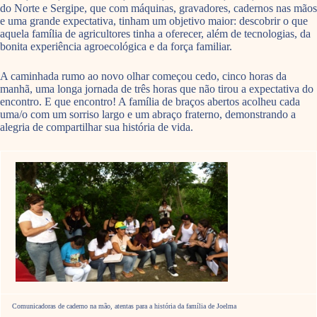
do Norte e Sergipe, que com máquinas, gravadores, cadernos nas mãos
e uma grande expectativa, tinham um objetivo maior: descobrir o que
aquela família de agricultores tinha a oferecer, além de tecnologias, da
bonita experiência agroecológica e da força familiar.
A caminhada rumo ao novo olhar começou cedo, cinco horas da
manhã, uma longa jornada de três horas que não tirou a expectativa do
encontro. E que encontro! A família de braços abertos acolheu cada
uma/o com um sorriso largo e um abraço fraterno, demonstrando a
alegria de compartilhar sua história de vida.
Comunicadoras de caderno na mão, atentas para a história da família de Joelma