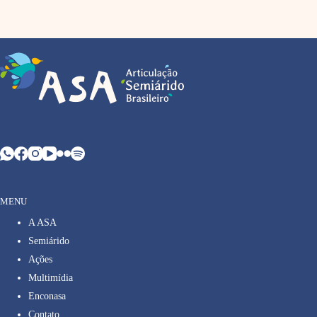
MENU
A ASA
Semiárido
Ações
Multimídia
Enconasa
Contato