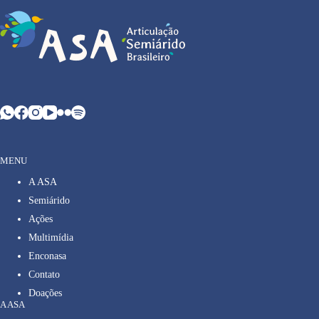
MENU
A ASA
Semiárido
Ações
Multimídia
Enconasa
Contato
Doações
A ASA