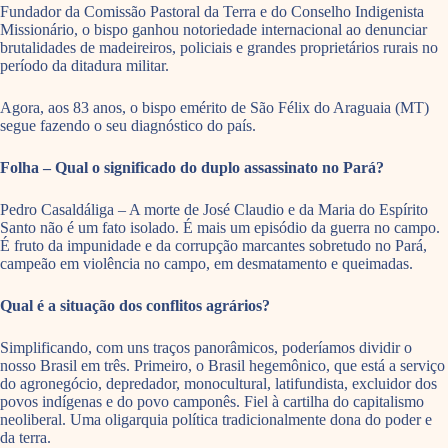
Fundador da Comissão Pastoral da Terra e do Conselho Indigenista
Missionário, o bispo ganhou notoriedade internacional ao denunciar
brutalidades de madeireiros, policiais e grandes proprietários rurais no
período da ditadura militar.
Agora, aos 83 anos, o bispo emérito de São Félix do Araguaia (MT)
segue fazendo o seu diagnóstico do país.
Folha – Qual o significado do duplo assassinato no Pará?
Pedro Casaldáliga – A morte de José Claudio e da Maria do Espírito
Santo não é um fato isolado. É mais um episódio da guerra no campo.
É fruto da impunidade e da corrupção marcantes sobretudo no Pará,
campeão em violência no campo, em desmatamento e queimadas.
Qual é a situação dos conflitos agrários?
Simplificando, com uns traços panorâmicos, poderíamos dividir o
nosso Brasil em três. Primeiro, o Brasil hegemônico, que está a serviço
do agronegócio, depredador, monocultural, latifundista, excluidor dos
povos indígenas e do povo camponês. Fiel à cartilha do capitalismo
neoliberal. Uma oligarquia política tradicionalmente dona do poder e
da terra.