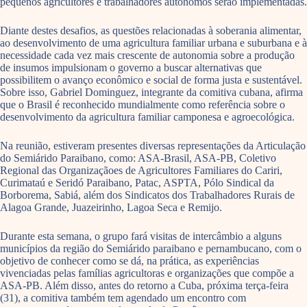
pequenos agricultores e trabalhadores autônomos serão implementadas.
Diante destes desafios, as questões relacionadas à soberania alimentar,
ao desenvolvimento de uma agricultura familiar urbana e suburbana e à
necessidade cada vez mais crescente de autonomia sobre a produção
de insumos impulsionam o governo a buscar alternativas que
possibilitem o avanço econômico e social de forma justa e sustentável.
Sobre isso, Gabriel Dominguez, integrante da comitiva cubana, afirma
que o Brasil é reconhecido mundialmente como referência sobre o
desenvolvimento da agricultura familiar camponesa e agroecológica.
Na reunião, estiveram presentes diversas representações da Articulação
do Semiárido Paraibano, como: ASA-Brasil, ASA-PB, Coletivo
Regional das Organizaçãoes de Agricultores Familiares do Cariri,
Curimataú e Seridó Paraibano, Patac, ASPTA, Pólo Sindical da
Borborema, Sabiá, além dos Sindicatos dos Trabalhadores Rurais de
Alagoa Grande, Juazeirinho, Lagoa Seca e Remijo.
Durante esta semana, o grupo fará visitas de intercâmbio a alguns
municípios da região do Semiárido paraibano e pernambucano, com o
objetivo de conhecer como se dá, na prática, as experiências
vivenciadas pelas famílias agricultoras e organizações que compõe a
ASA-PB. Além disso, antes do retorno a Cuba, próxima terça-feira
(31), a comitiva também tem agendado um encontro com