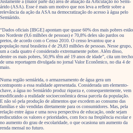
Justamente a (maior parte da) área de atuação da Articulação no Semi-
árido (ASA). Esse é mais um motivo que nos leva a refletir sobre a
relevância da ação da ASA na democratização do acesso à água pelo
Semiárido.
“Dados oficiais [IBGE] apontam que quase 60% dos mais pobres estão
no Nordeste (9,6 milhões de pessoas) e 70,8% deles são pardos ou
pretos, de acordo com o Censo 2010. O censo levantou que a
população rural brasileira é de 29,83 milhões de pessoas. Nesse grupo,
um a cada quatro é considerado extremamente pobre. Além disso,
dentre os mais pobres, 50,9% têm até 19 anos de idade”, cita um trecho
de uma reportagem divulgada no jornal Valor Econômico, no dia 4 de
maio.
Numa região semiárida, o armazenamento de água gera um
contraponto a essa realidade apresentada. Considerada um elemento-
chave, a água no Semiárido produz riqueza e, consequentemente, vem
modificando a realidade socioeconômica dessa parcela da população.
E não só pela produção de alimentos que excedem ao consumo das
famílias e são vendidas diretamente para os consumidores. Mas, pela
relação entre água e uma nova perspectiva de educação, onde sejam
rediscutidos os valores e prioridades, com foco na freqüência escolar e
no aumento do grau de escolaridade, o que ocasiona um aumento da
renda mensal no futuro.