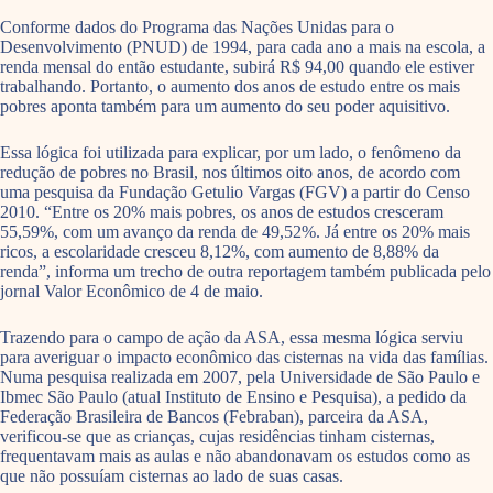
Conforme dados do Programa das Nações Unidas para o
Desenvolvimento (PNUD) de 1994, para cada ano a mais na escola, a
renda mensal do então estudante, subirá R$ 94,00 quando ele estiver
trabalhando. Portanto, o aumento dos anos de estudo entre os mais
pobres aponta também para um aumento do seu poder aquisitivo.
Essa lógica foi utilizada para explicar, por um lado, o fenômeno da
redução de pobres no Brasil, nos últimos oito anos, de acordo com
uma pesquisa da Fundação Getulio Vargas (FGV) a partir do Censo
2010. “Entre os 20% mais pobres, os anos de estudos cresceram
55,59%, com um avanço da renda de 49,52%. Já entre os 20% mais
ricos, a escolaridade cresceu 8,12%, com aumento de 8,88% da
renda”, informa um trecho de outra reportagem também publicada pelo
jornal Valor Econômico de 4 de maio.
Trazendo para o campo de ação da ASA, essa mesma lógica serviu
para averiguar o impacto econômico das cisternas na vida das famílias.
Numa pesquisa realizada em 2007, pela Universidade de São Paulo e
Ibmec São Paulo (atual Instituto de Ensino e Pesquisa), a pedido da
Federação Brasileira de Bancos (Febraban), parceira da ASA,
verificou-se que as crianças, cujas residências tinham cisternas,
frequentavam mais as aulas e não abandonavam os estudos como as
que não possuíam cisternas ao lado de suas casas.