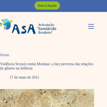
Pular
Doe e Ajude
para
o
conteúdo
Home
Violência Sexual contra Meninas: a face perversa das relações
de gênero na Infância
17 de maio de 2011