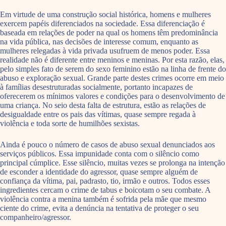
Em virtude de uma construção social histórica, homens e mulheres
exercem papéis diferenciados na sociedade. Essa diferenciação é
baseada em relações de poder na qual os homens têm predominância
na vida pública, nas decisões de interesse comum, enquanto as
mulheres relegadas à vida privada usufruem de menos poder. Essa
realidade não é diferente entre meninos e meninas. Por esta razão, elas,
pelo simples fato de serem do sexo feminino estão na linha de frente do
abuso e exploração sexual. Grande parte destes crimes ocorre em meio
à famílias desestruturadas socialmente, portanto incapazes de
oferecerem os mínimos valores e condições para o desenvolvimento de
uma criança. No seio desta falta de estrutura, estão as relações de
desigualdade entre os pais das vítimas, quase sempre regada à
violência e toda sorte de humilhões sexistas.
Ainda é pouco o número de casos de abuso sexual denunciados aos
serviços públicos. Essa impunidade conta com o silêncio como
principal cúmplice. Esse silêncio, muitas vezes se prolonga na intenção
de esconder a identidade do agressor, quase sempre alguém de
confiança da vítima, pai, padrasto, tio, irmão e outros. Todos esses
ingredientes cercam o crime de tabus e boicotam o seu combate. A
violência contra a menina também é sofrida pela mãe que mesmo
ciente do crime, evita a denúncia na tentativa de proteger o seu
companheiro/agressor.