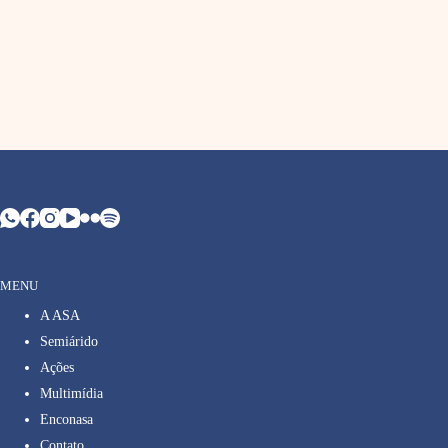
MENU
A ASA
Semiárido
Ações
Multimídia
Enconasa
Contato