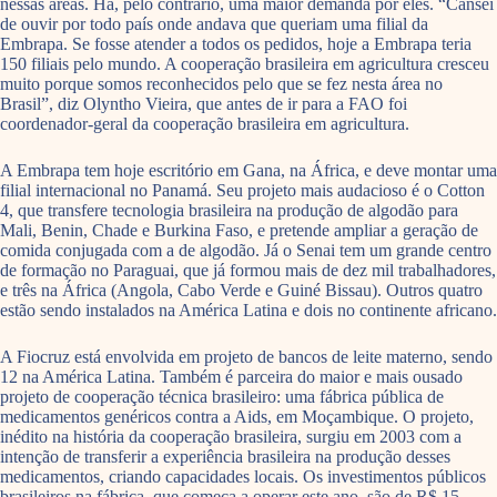
nessas áreas. Há, pelo contrário, uma maior demanda por eles. “Cansei
de ouvir por todo país onde andava que queriam uma filial da
Embrapa. Se fosse atender a todos os pedidos, hoje a Embrapa teria
150 filiais pelo mundo. A cooperação brasileira em agricultura cresceu
muito porque somos reconhecidos pelo que se fez nesta área no
Brasil”, diz Olyntho Vieira, que antes de ir para a FAO foi
coordenador-geral da cooperação brasileira em agricultura.
A Embrapa tem hoje escritório em Gana, na África, e deve montar uma
filial internacional no Panamá. Seu projeto mais audacioso é o Cotton
4, que transfere tecnologia brasileira na produção de algodão para
Mali, Benin, Chade e Burkina Faso, e pretende ampliar a geração de
comida conjugada com a de algodão. Já o Senai tem um grande centro
de formação no Paraguai, que já formou mais de dez mil trabalhadores,
e três na África (Angola, Cabo Verde e Guiné Bissau). Outros quatro
estão sendo instalados na América Latina e dois no continente africano.
A Fiocruz está envolvida em projeto de bancos de leite materno, sendo
12 na América Latina. Também é parceira do maior e mais ousado
projeto de cooperação técnica brasileiro: uma fábrica pública de
medicamentos genéricos contra a Aids, em Moçambique. O projeto,
inédito na história da cooperação brasileira, surgiu em 2003 com a
intenção de transferir a experiência brasileira na produção desses
medicamentos, criando capacidades locais. Os investimentos públicos
brasileiros na fábrica, que começa a operar este ano, são de R$ 15