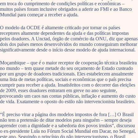
em troca do cumprimento de condições políticas e econômicas –
muitos países foram inclusive obrigados a aderir ao FMI e ao Banco
Mundial para começar a receber a ajuda.
O modelo da OCDE é altamente criticado por tornar os países
receptores altamente dependentes da ajuda e das políticas impostas
pelos doadores. A Unctad, órgão de comércio da ONU, diz que apenas
dois dos países menos desenvolvidos do mundo conseguiram melhorar
significativamente desde o início desse modelo de ajuda internacional.
Moçambique – que é o maior receptor de cooperação técnica brasileira
no mundo – tem quase metade do seu orçamento de Estado custeado
por um grupo de doadores tradicionais. Eles estabelecem anualmente
uma lista de metas políticas, sociais e econômicas que o país precisa
cumprir para receber a ajuda. Insatisfeitos com o decorrer das eleições
de 2009, esses doadores entraram em greve no ano seguinte,
provocando um caos nas contas públicas, inflação e aumento do custo
de vida. Exatamente o oposto do estilo não intervencionista brasileiro.
“É preciso virar a página dos modelos impostos de fora […] O Brasil
não tem a pretensão de ditar modelos para ninguém – sempre deseja
aprender com a dignidade e a sabedoria dos povos irmãos”, discursou
o ex-presidente Lula no Fórum Social Mundial em Dacar, no Senegal,
este ano. Seguindo o princípio do não intervencionismo, o Brasil