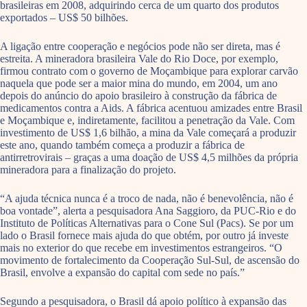
brasileiras em 2008, adquirindo cerca de um quarto dos produtos
exportados – US$ 50 bilhões.
A ligação entre cooperação e negócios pode não ser direta, mas é
estreita. A mineradora brasileira Vale do Rio Doce, por exemplo,
firmou contrato com o governo de Moçambique para explorar carvão
naquela que pode ser a maior mina do mundo, em 2004, um ano
depois do anúncio do apoio brasileiro à construção da fábrica de
medicamentos contra a Aids. A fábrica acentuou amizades entre Brasil
e Moçambique e, indiretamente, facilitou a penetração da Vale. Com
investimento de US$ 1,6 bilhão, a mina da Vale começará a produzir
este ano, quando também começa a produzir a fábrica de
antirretrovirais – graças a uma doação de US$ 4,5 milhões da própria
mineradora para a finalização do projeto.
“A ajuda técnica nunca é a troco de nada, não é benevolência, não é
boa vontade”, alerta a pesquisadora Ana Saggioro, da PUC-Rio e do
Instituto de Políticas Alternativas para o Cone Sul (Pacs). Se por um
lado o Brasil fornece mais ajuda do que obtém, por outro já investe
mais no exterior do que recebe em investimentos estrangeiros. “O
movimento de fortalecimento da Cooperação Sul-Sul, de ascensão do
Brasil, envolve a expansão do capital com sede no país.”
Segundo a pesquisadora, o Brasil dá apoio político à expansão das