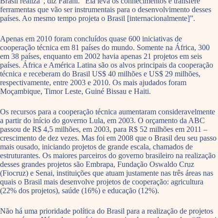
Brasil realiza”, diz Farani. “Ela leva os conhecimentos e transfere
ferramentas que vão ser instrumentais para o desenvolvimento desses
países. Ao mesmo tempo projeta o Brasil [internacionalmente]”.
Apenas em 2010 foram concluídos quase 600 iniciativas de
cooperação técnica em 81 países do mundo. Somente na África, 300
em 38 países, enquanto em 2002 havia apenas 21 projetos em seis
países. África e América Latina são os alvos principais da cooperação
técnica e receberam do Brasil US$ 40 milhões e US$ 29 milhões,
respectivamente, entre 2003 e 2010. Os mais ajudados foram
Moçambique, Timor Leste, Guiné Bissau e Haiti.
Os recursos para a cooperação técnica aumentaram consideravelmente
a partir do início do governo Lula, em 2003. O orçamento da ABC
passou de R$ 4,5 milhões, em 2003, para R$ 52 milhões em 2011 –
crescimento de dez vezes. Mas foi em 2008 que o Brasil deu seu passo
mais ousado, iniciando projetos de grande escala, chamados de
estruturantes. Os maiores parceiros do governo brasileiro na realização
desses grandes projetos são Embrapa, Fundação Oswaldo Cruz
(Fiocruz) e Senai, instituições que atuam justamente nas três áreas nas
quais o Brasil mais desenvolve projetos de cooperação: agricultura
(22% dos projetos), saúde (16%) e educação (12%).
Não há uma prioridade política do Brasil para a realização de projetos