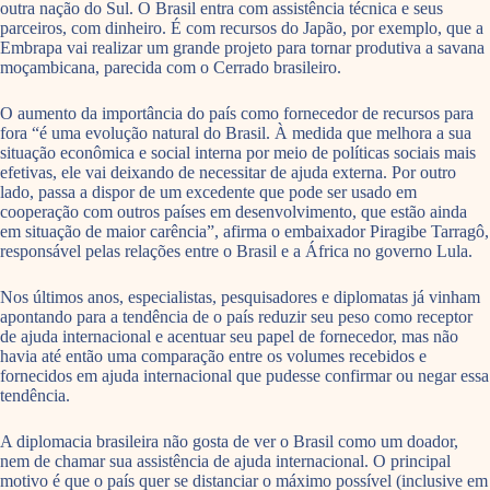
outra nação do Sul. O Brasil entra com assistência técnica e seus
parceiros, com dinheiro. É com recursos do Japão, por exemplo, que a
Embrapa vai realizar um grande projeto para tornar produtiva a savana
moçambicana, parecida com o Cerrado brasileiro.
O aumento da importância do país como fornecedor de recursos para
fora “é uma evolução natural do Brasil. À medida que melhora a sua
situação econômica e social interna por meio de políticas sociais mais
efetivas, ele vai deixando de necessitar de ajuda externa. Por outro
lado, passa a dispor de um excedente que pode ser usado em
cooperação com outros países em desenvolvimento, que estão ainda
em situação de maior carência”, afirma o embaixador Piragibe Tarragô,
responsável pelas relações entre o Brasil e a África no governo Lula.
Nos últimos anos, especialistas, pesquisadores e diplomatas já vinham
apontando para a tendência de o país reduzir seu peso como receptor
de ajuda internacional e acentuar seu papel de fornecedor, mas não
havia até então uma comparação entre os volumes recebidos e
fornecidos em ajuda internacional que pudesse confirmar ou negar essa
tendência.
A diplomacia brasileira não gosta de ver o Brasil como um doador,
nem de chamar sua assistência de ajuda internacional. O principal
motivo é que o país quer se distanciar o máximo possível (inclusive em