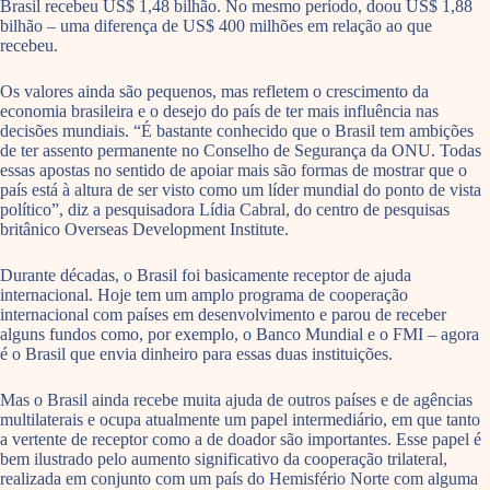
Brasil recebeu US$ 1,48 bilhão. No mesmo período, doou US$ 1,88
bilhão – uma diferença de US$ 400 milhões em relação ao que
recebeu.
Os valores ainda são pequenos, mas refletem o crescimento da
economia brasileira e o desejo do país de ter mais influência nas
decisões mundiais. “É bastante conhecido que o Brasil tem ambições
de ter assento permanente no Conselho de Segurança da ONU. Todas
essas apostas no sentido de apoiar mais são formas de mostrar que o
país está à altura de ser visto como um líder mundial do ponto de vista
político”, diz a pesquisadora Lídia Cabral, do centro de pesquisas
britânico Overseas Development Institute.
Durante décadas, o Brasil foi basicamente receptor de ajuda
internacional. Hoje tem um amplo programa de cooperação
internacional com países em desenvolvimento e parou de receber
alguns fundos como, por exemplo, o Banco Mundial e o FMI – agora
é o Brasil que envia dinheiro para essas duas instituições.
Mas o Brasil ainda recebe muita ajuda de outros países e de agências
multilaterais e ocupa atualmente um papel intermediário, em que tanto
a vertente de receptor como a de doador são importantes. Esse papel é
bem ilustrado pelo aumento significativo da cooperação trilateral,
realizada em conjunto com um país do Hemisfério Norte com alguma