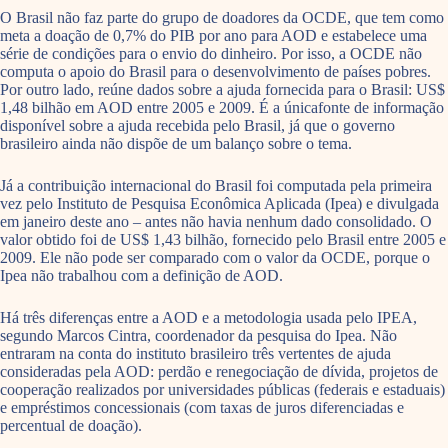
O Brasil não faz parte do grupo de doadores da OCDE, que tem como
meta a doação de 0,7% do PIB por ano para AOD e estabelece uma
série de condições para o envio do dinheiro. Por isso, a OCDE não
computa o apoio do Brasil para o desenvolvimento de países pobres.
Por outro lado, reúne dados sobre a ajuda fornecida para o Brasil: US$
1,48 bilhão em AOD entre 2005 e 2009. É a únicafonte de informação
disponível sobre a ajuda recebida pelo Brasil, já que o governo
brasileiro ainda não dispõe de um balanço sobre o tema.
Já a contribuição internacional do Brasil foi computada pela primeira
vez pelo Instituto de Pesquisa Econômica Aplicada (Ipea) e divulgada
em janeiro deste ano – antes não havia nenhum dado consolidado. O
valor obtido foi de US$ 1,43 bilhão, fornecido pelo Brasil entre 2005 e
2009. Ele não pode ser comparado com o valor da OCDE, porque o
Ipea não trabalhou com a definição de AOD.
Há três diferenças entre a AOD e a metodologia usada pelo IPEA,
segundo Marcos Cintra, coordenador da pesquisa do Ipea. Não
entraram na conta do instituto brasileiro três vertentes de ajuda
consideradas pela AOD: perdão e renegociação de dívida, projetos de
cooperação realizados por universidades públicas (federais e estaduais)
e empréstimos concessionais (com taxas de juros diferenciadas e
percentual de doação).