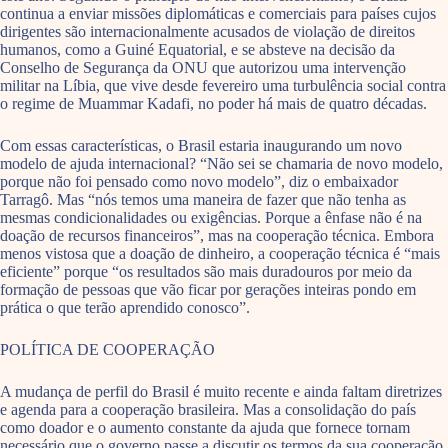
continua a enviar missões diplomáticas e comerciais para países cujos
dirigentes são internacionalmente acusados de violação de direitos
humanos, como a Guiné Equatorial, e se absteve na decisão da
Conselho de Segurança da ONU que autorizou uma intervenção
militar na Líbia, que vive desde fevereiro uma turbulência social contra
o regime de Muammar Kadafi, no poder há mais de quatro décadas.
Com essas características, o Brasil estaria inaugurando um novo
modelo de ajuda internacional? “Não sei se chamaria de novo modelo,
porque não foi pensado como novo modelo”, diz o embaixador
Tarragô. Mas “nós temos uma maneira de fazer que não tenha as
mesmas condicionalidades ou exigências. Porque a ênfase não é na
doação de recursos financeiros”, mas na cooperação técnica. Embora
menos vistosa que a doação de dinheiro, a cooperação técnica é “mais
eficiente” porque “os resultados são mais duradouros por meio da
formação de pessoas que vão ficar por gerações inteiras pondo em
prática o que terão aprendido conosco”.
POLÍTICA DE COOPERAÇÃO
A mudança de perfil do Brasil é muito recente e ainda faltam diretrizes
e agenda para a cooperação brasileira. Mas a consolidação do país
como doador e o aumento constante da ajuda que fornece tornam
necessário que o governo passe a discutir os termos da sua cooperação.