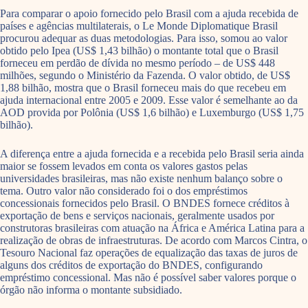
Para comparar o apoio fornecido pelo Brasil com a ajuda recebida de
países e agências multilaterais, o Le Monde Diplomatique Brasil
procurou adequar as duas metodologias. Para isso, somou ao valor
obtido pelo Ipea (US$ 1,43 bilhão) o montante total que o Brasil
forneceu em perdão de dívida no mesmo período – de US$ 448
milhões, segundo o Ministério da Fazenda. O valor obtido, de US$
1,88 bilhão, mostra que o Brasil forneceu mais do que recebeu em
ajuda internacional entre 2005 e 2009. Esse valor é semelhante ao da
AOD provida por Polônia (US$ 1,6 bilhão) e Luxemburgo (US$ 1,75
bilhão).
A diferença entre a ajuda fornecida e a recebida pelo Brasil seria ainda
maior se fossem levados em conta os valores gastos pelas
universidades brasileiras, mas não existe nenhum balanço sobre o
tema. Outro valor não considerado foi o dos empréstimos
concessionais fornecidos pelo Brasil. O BNDES fornece créditos à
exportação de bens e serviços nacionais, geralmente usados por
construtoras brasileiras com atuação na África e América Latina para a
realização de obras de infraestruturas. De acordo com Marcos Cintra, o
Tesouro Nacional faz operações de equalização das taxas de juros de
alguns dos créditos de exportação do BNDES, configurando
empréstimo concessional. Mas não é possível saber valores porque o
órgão não informa o montante subsidiado.