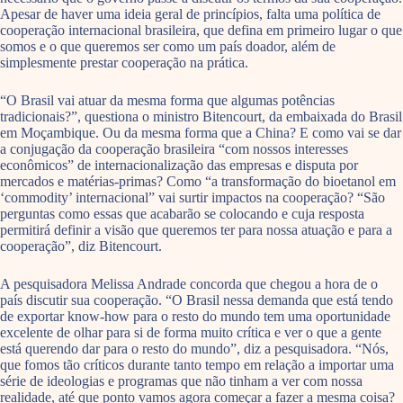
Apesar de haver uma ideia geral de princípios, falta uma política de
cooperação internacional brasileira, que defina em primeiro lugar o que
somos e o que queremos ser como um país doador, além de
simplesmente prestar cooperação na prática.
“O Brasil vai atuar da mesma forma que algumas potências
tradicionais?”, questiona o ministro Bitencourt, da embaixada do Brasil
em Moçambique. Ou da mesma forma que a China? E como vai se dar
a conjugação da cooperação brasileira “com nossos interesses
econômicos” de internacionalização das empresas e disputa por
mercados e matérias-primas? Como “a transformação do bioetanol em
‘commodity’ internacional” vai surtir impactos na cooperação? “São
perguntas como essas que acabarão se colocando e cuja resposta
permitirá definir a visão que queremos ter para nossa atuação e para a
cooperação”, diz Bitencourt.
A pesquisadora Melissa Andrade concorda que chegou a hora de o
país discutir sua cooperação. “O Brasil nessa demanda que está tendo
de exportar know-how para o resto do mundo tem uma oportunidade
excelente de olhar para si de forma muito crítica e ver o que a gente
está querendo dar para o resto do mundo”, diz a pesquisadora. “Nós,
que fomos tão críticos durante tanto tempo em relação a importar uma
série de ideologias e programas que não tinham a ver com nossa
realidade, até que ponto vamos agora começar a fazer a mesma coisa?