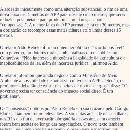
Alardeado inicialmente como uma alteração substancial, o fim de uma
nova faixa de 15 metros de APP para rios até cinco metros, que seria
reduzida pela metade para produtores familiares, acabou
“compensada”. A menor faixa de APP permanecerá em 30 metros, mas
a obrigação de recompor essas matas ciliares até o limite desses 15
metros.
O relator Aldo Rebelo afirmou ontem ter obtido o “acordo possível”
com governo, produtores rurais, ambientalistas e seus lobbies no
Congresso. “Não interessa a ninguém a ilegalidade da agricultura e a
inaplicabilidade da lei, além da incerteza jurídica”, afirmou Aldo.
O relator informou que ainda negocia com o Ministério do Meio
Ambiente a possibilidade de autorizar cultivos em APPs. “Senão, os
produtores deixarão de existir nas beiras de rio mais largos”, disse. “O
governo precisa ter consciência do impacto social disso. É um
problema”.
Os “consensos” obtidos por Aldo Rebelo em sua cruzada pelo Código
Florestal também foram relevantes. A soma das áreas de matas ciliares
nas RLs e o fim da averbação obrigatória dessas áreas em cartório
foram bem aceitas ao longo das negociações. O novo texto também
reduziu, de cinco anos para um ano, o prazo para a inscrição nos