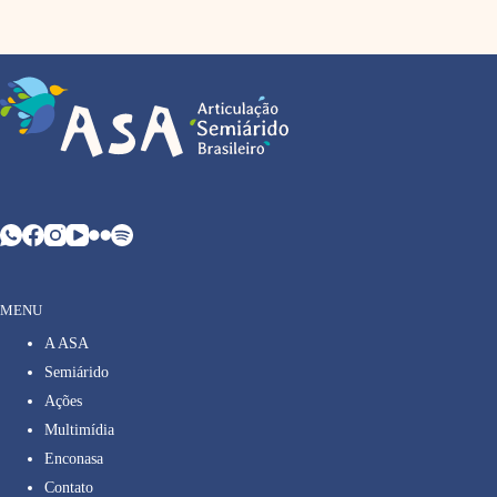
MENU
A ASA
Semiárido
Ações
Multimídia
Enconasa
Contato