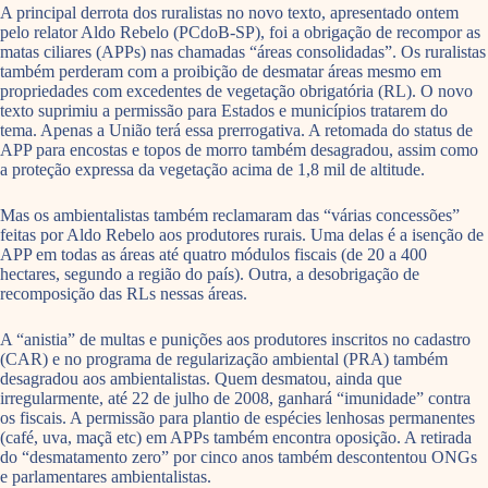
A principal derrota dos ruralistas no novo texto, apresentado ontem
pelo relator Aldo Rebelo (PCdoB-SP), foi a obrigação de recompor as
matas ciliares (APPs) nas chamadas “áreas consolidadas”. Os ruralistas
também perderam com a proibição de desmatar áreas mesmo em
propriedades com excedentes de vegetação obrigatória (RL). O novo
texto suprimiu a permissão para Estados e municípios tratarem do
tema. Apenas a União terá essa prerrogativa. A retomada do status de
APP para encostas e topos de morro também desagradou, assim como
a proteção expressa da vegetação acima de 1,8 mil de altitude.
Mas os ambientalistas também reclamaram das “várias concessões”
feitas por Aldo Rebelo aos produtores rurais. Uma delas é a isenção de
APP em todas as áreas até quatro módulos fiscais (de 20 a 400
hectares, segundo a região do país). Outra, a desobrigação de
recomposição das RLs nessas áreas.
A “anistia” de multas e punições aos produtores inscritos no cadastro
(CAR) e no programa de regularização ambiental (PRA) também
desagradou aos ambientalistas. Quem desmatou, ainda que
irregularmente, até 22 de julho de 2008, ganhará “imunidade” contra
os fiscais. A permissão para plantio de espécies lenhosas permanentes
(café, uva, maçã etc) em APPs também encontra oposição. A retirada
do “desmatamento zero” por cinco anos também descontentou ONGs
e parlamentares ambientalistas.