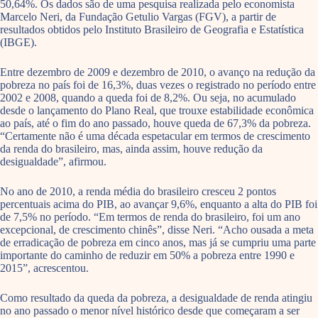
50,64%. Os dados são de uma pesquisa realizada pelo economista
Marcelo Neri, da Fundação Getulio Vargas (FGV), a partir de
resultados obtidos pelo Instituto Brasileiro de Geografia e Estatística
(IBGE).
Entre dezembro de 2009 e dezembro de 2010, o avanço na redução da
pobreza no país foi de 16,3%, duas vezes o registrado no período entre
2002 e 2008, quando a queda foi de 8,2%. Ou seja, no acumulado
desde o lançamento do Plano Real, que trouxe estabilidade econômica
ao país, até o fim do ano passado, houve queda de 67,3% da pobreza.
“Certamente não é uma década espetacular em termos de crescimento
da renda do brasileiro, mas, ainda assim, houve redução da
desigualdade”, afirmou.
No ano de 2010, a renda média do brasileiro cresceu 2 pontos
percentuais acima do PIB, ao avançar 9,6%, enquanto a alta do PIB foi
de 7,5% no período. “Em termos de renda do brasileiro, foi um ano
excepcional, de crescimento chinês”, disse Neri. “Acho ousada a meta
de erradicação de pobreza em cinco anos, mas já se cumpriu uma parte
importante do caminho de reduzir em 50% a pobreza entre 1990 e
2015”, acrescentou.
Como resultado da queda da pobreza, a desigualdade de renda atingiu
no ano passado o menor nível histórico desde que começaram a ser