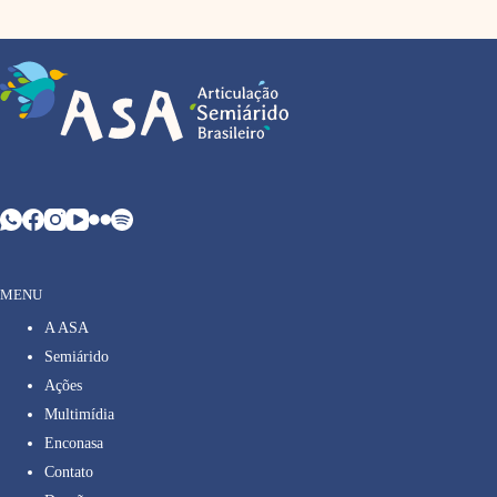
MENU
A ASA
Semiárido
Ações
Multimídia
Enconasa
Contato